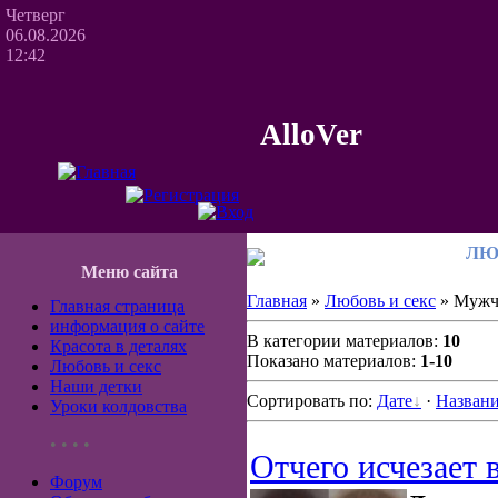
Четверг
06.08.2026
12:42
AlloVer
ЛЮ
Меню сайта
Главная
»
Любовь и секс
» Мужч
Главная страница
информация о сайте
В категории материалов:
10
Красота в деталях
Показано материалов:
1-10
Любовь и секс
Наши детки
Сортировать по:
Дате
·
Назван
Уроки колдовства
• • • •
Отчего исчезает
Форум