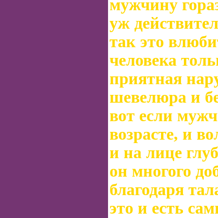
мужчину гораз
уж действите
так это влюби
человека тольк
приятная нар
шевелюра и б
вот если мужч
возрасте, и во
и на лице гл
он многого до
благодаря тал
это и есть са