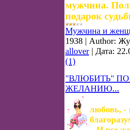
мужчина. Пол
подарок судьб
Мужчина и женщ
1938
|
Author:
Жу
allover
|
Дата:
22.
(1)
"ВЛЮБИТЬ" П
ЖЕЛАНИЮ...
любовь, - 
благоразу
И все же