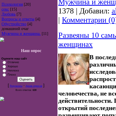
Мужчина и женщ
Психология
[20]
1378
|
Добавил:
a
секс
[15]
Любовь
[7]
|
Комментарии (0
Вопросы и ответы
[4]
Обустройство
[4]
домашний очаг
Развеяны 10 сам
Мужчина и женщина.
[11]
женщинах
Наш опрос
В послед
Оцените наш сайт
Отлично
различн
Хорошо
исследов
Неплохо
Плохо
распрост
касающи
[
·
]
Результаты
Архив опросов
Всего ответов:
630
человечества, не в
действительности.
открытий последне
развенчивают поп