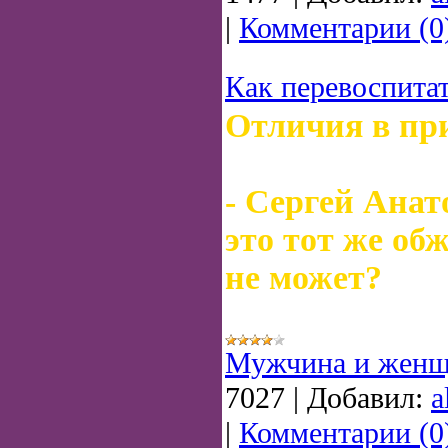
|
Комментарии (0
Как перевоспита
Отличия в пр
- Сергей Анат
это тот же обж
не может?
Мужчина и женщ
7027
|
Добавил:
a
|
Комментарии (0