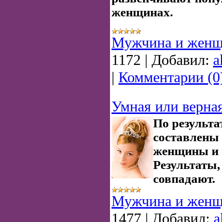
женщинах.
Мужчина и женщ
1172
|
Добавил:
a
|
Комментарии (0
Умная или верна
По результ
составлены
женщины и 
Результаты,
совпадают.
Мужчина и женщ
1477
|
Добавил:
a