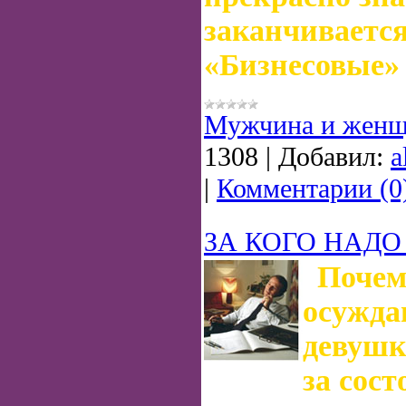
заканчивается
«Бизнесовые»
Мужчина и женщ
1308
|
Добавил:
a
|
Комментарии (0
ЗА КОГО НАД
Почем
осужда
девушк
за сост