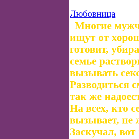
Любовница
Многие муж
ищут от хоро
готовит, убира
семье раствор
вызывать сек
Разводиться с
так же надоест
На всех, кто 
вызывает, не
Заскучал, вот