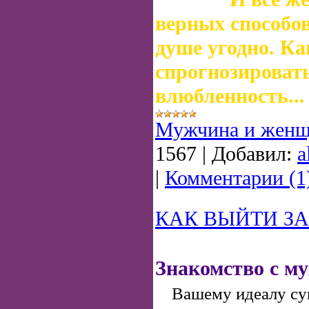
верных способов
душе угодно. Ка
спрогнозироват
влюбленность...
Мужчина и женщ
1567
|
Добавил:
a
|
Комментарии (1
КАК ВЫЙТИ З
Знакомство с м
Вашему идеалу суп