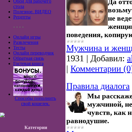
Да отт
Обои для рабочего
стола
возьму
Полезное. ВИДЕО
не веде
Рецепты
женщин
• • • •
поведения, копирую
Онлайн игры
Развлечения
Мужчина и женщ
Тесты
Онлайн переводчик
1931
|
Добавил:
a
Обратная связь
Гостевая книга
|
Комментарии (0
Правила диалога
Мы расскаже
Способы пополнить
мужчиной, не
свой кошелек.
чувств, как 
равнодушие.
Категории