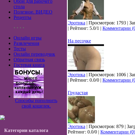
Обои для рабочего
стола
Полезное. ВИДЕО
Рецепты
Эротика
| Просмотров: 1793 | За
• • • •
| Рейтинг: 5.0/1 |
Комментарии (
Онлайн игры
На песочке
Развлечения
Тесты
Онлайн переводчик
Обратная связь
Гостевая книга
Эротика
| Просмотров: 1006 | За
| Рейтинг: 0.0/0 |
Комментарии (
Грудастая
Способы пополнить
свой кошелек.
Эротика
| Просмотров: 879 | Заг
Категории каталога
Рейтинг: 0.0/0 |
Комментарии (0