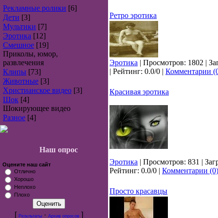
Рекламные ролики
[6]
Ретро эротика
Дети
[3]
Мультики
[7]
Эротика
[12]
Смешное
[19]
Приколы, юмор,
развлечения
Эротика
| Просмотров: 1802 | За
| Рейтинг: 0.0/0 |
Комментарии (
Клипы
[73]
Животные
[3]
Христианское видео
[3]
Красивая эротика
Шок
[4]
Шокирующее видео
Разное
[4]
Наш опрос
Эротика
| Просмотров: 831 | Заг
Оцените наш сайт
Рейтинг: 0.0/0 |
Комментарии (0
Отлично
Хорошо
Неплохо
Просто красавцы
Плохо
[
·
]
Результаты
Архив опросов