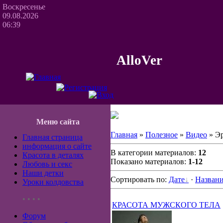
Воскресенье
09.08.2026
06:39
AlloVer
Меню сайта
Главная
»
Полезное
»
Видео
» Э
Главная страница
информация о сайте
В категории материалов:
12
Красота в деталях
Показано материалов:
1-12
Любовь и секс
Наши детки
Сортировать по:
Дате
·
Назван
Уроки колдовства
• • • •
КРАСОТА МУЖСКОГО ТЕЛА
Форум