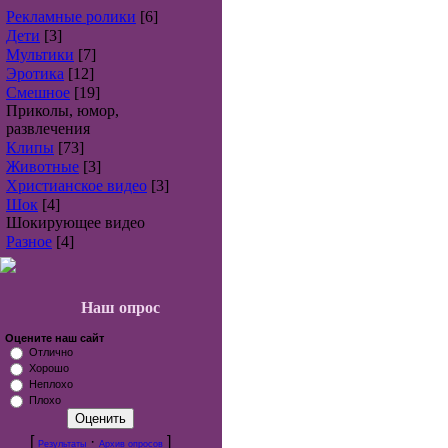
Рекламные ролики
[6]
Дети
[3]
Мультики
[7]
Эротика
[12]
Смешное
[19]
Приколы, юмор,
развлечения
Клипы
[73]
Животные
[3]
Христианское видео
[3]
Шок
[4]
Шокирующее видео
Разное
[4]
Наш опрос
Оцените наш сайт
Отлично
Хорошо
Неплохо
Плохо
[
·
]
Результаты
Архив опросов