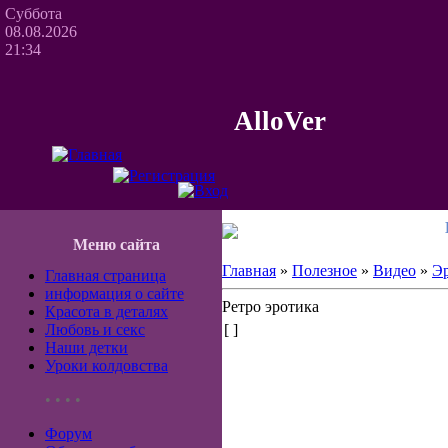
Суббота
08.08.2026
21:34
AlloVer
Меню сайта
Главная
»
Полезное
»
Видео
»
Э
Главная страница
информация о сайте
Ретро эротика
Красота в деталях
Любовь и секс
[ ]
Наши детки
Уроки колдовства
• • • •
Форум