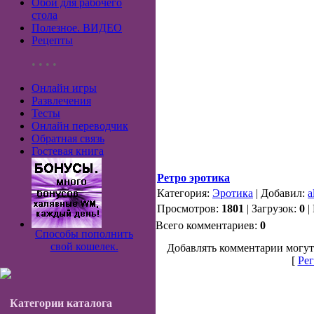
Обои для рабочего
стола
Полезное. ВИДЕО
Рецепты
• • • •
Онлайн игры
Развлечения
Тесты
Онлайн переводчик
Обратная связь
Гостевая книга
Ретро эротика
Категория:
Эротика
| Добавил:
a
Просмотров:
1801
| Загрузок:
0
|
Всего комментариев:
0
Способы пополнить
свой кошелек.
Добавлять комментарии могут
[
Рег
Категории каталога