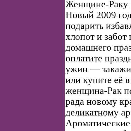
Женщине-Раку п
Новый 2009 год
подарить избав
хлопот и забот
домашнего праз
оплатите праз
ужин — закажит
или купите её 
женщина-Рак по
рада новому кр
деликатному ар
Ароматические 