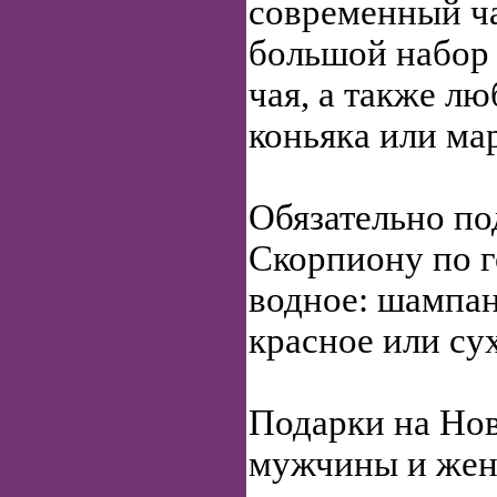
современный ч
большой набор
чая, а также л
коньяка или ма
Обязательно по
Скорпиону по г
водное: шампанс
красное или су
Подарки на Нов
мужчины и ж