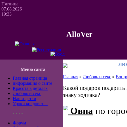
Пятница
07.08.2026
19:33
AlloVer
ЛЮ
Меню сайта
Главная
»
Любовь и секс
»
Вопро
Главная страница
информация о сайте
Какой подарок подарить 
Красота в деталях
Любовь и секс
знаку зодиака?
Наши детки
Уроки колдовства
Овна
по горо
• • • •
Форум