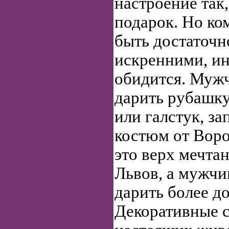
настроение так
подарок. Но к
быть достаточн
искренними, ин
обидится. Муж
дарить рубашк
или галстук, з
костюм от Вор
это верх мечта
Львов, а мужчи
дарить более д
Декоративные с