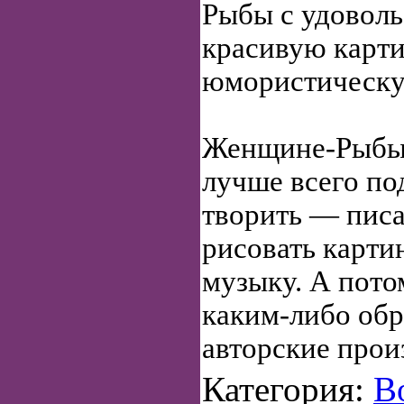
Рыбы с удоволь
красивую карт
юмористическу
Женщине-Рыбы 
лучше всего по
творить — писа
рисовать карти
музыку. А пот
каким-либо обр
авторские прои
Категория:
В