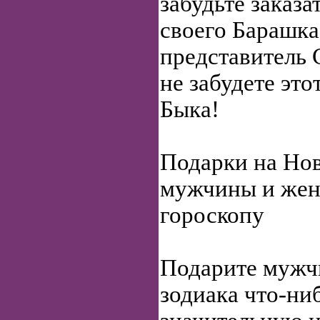
забудьте заказ
своего Барашка
представитель 
не забудете эт
Быка!
Подарки на Нов
мужчины и ж
гороскопу
Подарите мужч
зодиака что-ни