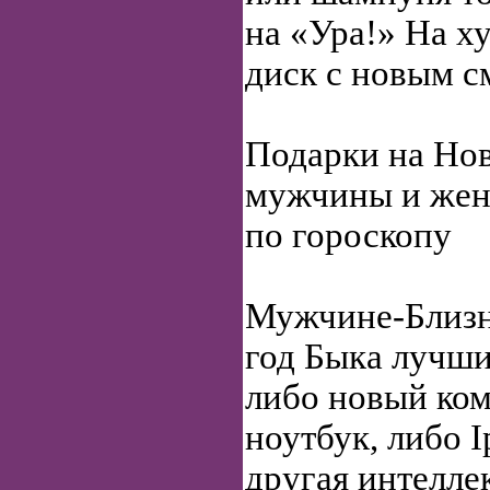
на «Ура!» На х
диск с новым 
Подарки на Нов
мужчины и ж
по гороскопу
Мужчине-Близн
год Быка лучши
либо новый ком
ноутбук, либо I
другая интелле