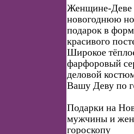
Женщине-Деве п
новогоднюю но
подарок в форм
красивого пост
Широкое тёплое
фарфоровый се
деловой костю
Вашу Деву по г
Подарки на Нов
мужчины и ж
гороскопу