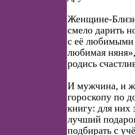
Женщине-Близн
смело дарить н
с её любимыми
любимая няня»,
родись счастли
И мужчина, и 
гороскопу по д
книгу: для них
лучший подарок
подбирать с уч