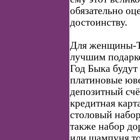
обязательно оц
достоинству.
Для женщины-Т
лучшим подарк
Год Быка будут
платиновые юв
депозитный счё
кредитная карт
столовый набор
также набор до
или шампуня т