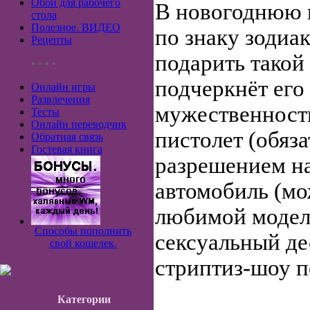
Обои для рабочего
В новогоднюю 
стола
Полезное. ВИДЕО
по знаку зодиа
Рецепты
подарить такой
• • • •
подчеркнёт его
Онлайн игры
Развлечения
мужественность
Тесты
Онлайн переводчик
пистолет (обяза
Обратная связь
Гостевая книга
разрешением н
автомобиль (м
любимой модели
Способы пополнить
сексуальный де
свой кошелек.
стриптиз-шоу п
Категории