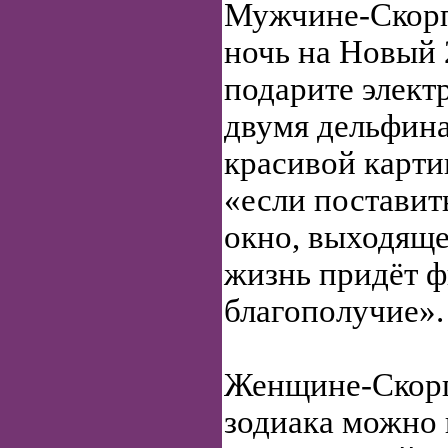
Мужчине-Скорп
ночь на Новый 
подарите элект
двумя дельфин
красивой карти
«если поставит
окно, выходяще
жизнь придёт 
благополучие».
Женщине-Скорп
зодиака можно 