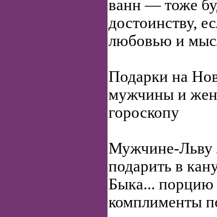
ванн — тоже бу
достоинству, е
любовью и мыс
Подарки на Нов
мужчины и ж
гороскопу
Мужчине-Льву 
подарить в кан
Быка... порцию
комплименты п