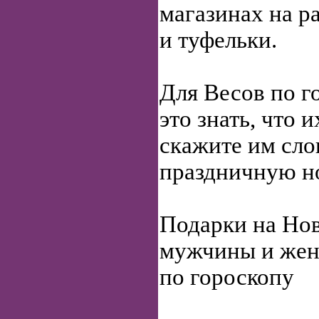
магазинах на р
и туфельки.
Для Весов по г
это знать, что 
скажите им сло
праздничную н
Подарки на Нов
мужчины и ж
по гороскопу