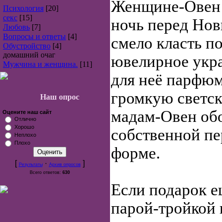
Женщине-Овен п
Психология
[20]
секс
[15]
ночь перед Но
Любовь
[7]
Вопросы и ответы
[4]
смело класть п
Обустройство
[4]
домашний очаг
ювелирное укр
Мужчина и женщина.
[11]
для неё парфюм
громкую светс
Наш опрос
мадам-Овен об
Оцените наш сайт
Отлично
Хорошо
собственной пе
Неплохо
Плохо
форме.
[
·
]
Результаты
Архив опросов
Всего ответов:
630
Если подарок е
парой-тройкой 