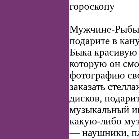
гороскопу
Мужчине-Рыбы 
подарите в кан
Быка красивую 
которую он смо
фотографию св
заказать стелла
дисков, подари
музыкальный и
какую-либо му
— наушники, п