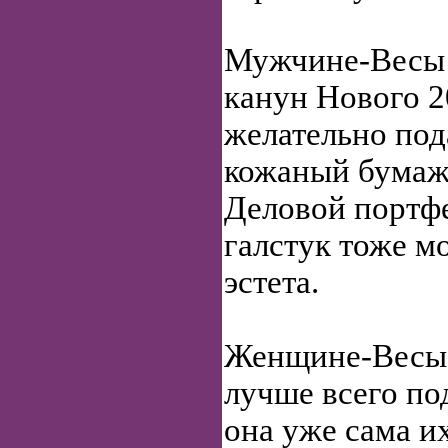
Мужчине-Весы 
канун Нового 2
желательно под
кожаный бумаж
Деловой портф
галстук тоже м
эстета.
Женщине-Весы 
лучше всего под
она уже сама их