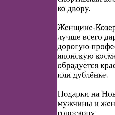
ко двору.
Женщине-Козеро
лучше всего да
дорогую профе
японскую косме
обрадуется кра
или дублёнке.
Подарки на Нов
мужчины и ж
гороскопу