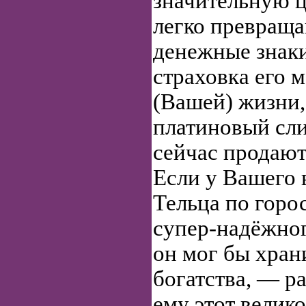
значительную ц
легко превращ
денежные знаки
страховка его 
(Вашей) жизни,
платиновый сли
сейчас продают
Если у Вашего
Тельца по горо
супер-надёжног
он мог бы хран
богатства, — р
ему этот велик