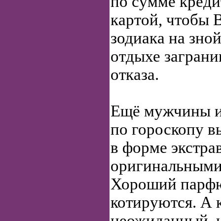
по сумме креди
картой, чтобы 
зодиака на зно
отдыхе заграни
отказа.
Ещё мужчины 
по гороскопу в
в форме экстра
оригинальными
Хороший парфю
котируются. А 
неожиданный, 