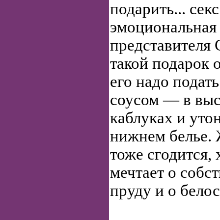
подарить... секс
эмоциональная 
представителя
такой подарок 
его надо подат
соусом — в выс
каблуках и уто
нижнем белье.
тоже сгодится, 
мечтает о собс
пруду и о бело