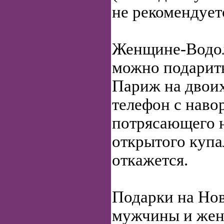
не рекомендуетс
Женщине-Водол
можно подарить
Париж на двои
телефон с наво
потрясающего н
открытого купа
откажется.
Подарки на Нов
мужчины и ж