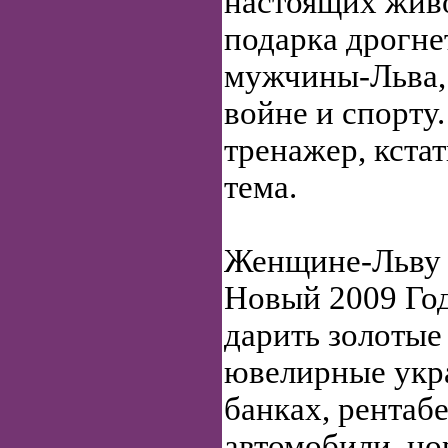
настоящих жив
подарка дрогне
мужчины-Льва,
войне и спорту
тренажер, кстат
тема.
Женщине-Льву 
Новый 2009 Год
дарить золотые
ювелирные укр
банках, рентаб
автомобили, но