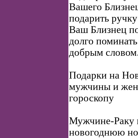
Вашего Близне
подарить ручку
Ваш Близнец по
долго поминать
добрым словом
Подарки на Нов
мужчины и же
гороскопу
Мужчине-Раку 
новогоднюю но