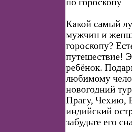
по гороскопу
Какой самый л
мужчин и женщ
гороскопу? Ест
путешествие! Э
ребёнок. Подар
любимому чело
новогодний ту
Прагу, Чехию, 
индийский остр
забудьте его с