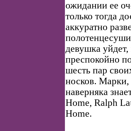
ожидании ее оч
только тогда до
аккуратно разв
полотенцесушит
девушка уйдет,
преспокойно по
шесть пар сво
носков. Марки,
наверняка знает
Home, Ralph La
Home.