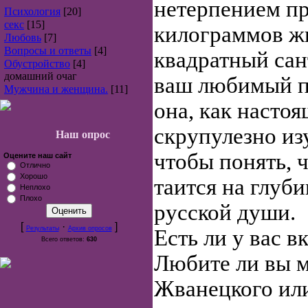
нетерпением пр
Психология
[20]
секс
[15]
килограммов жи
Любовь
[7]
Вопросы и ответы
[4]
квадратный са
Обустройство
[4]
домашний очаг
ваш любимый п
Мужчина и женщина.
[11]
она, как настоя
скрупулезно из
Наш опрос
чтобы понять, 
Оцените наш сайт
Отлично
Хорошо
таится на глуб
Неплохо
Плохо
русской души.
[
·
]
Результаты
Архив опросов
Есть ли у вас 
Всего ответов:
630
Любите ли вы 
Жванецкого ил