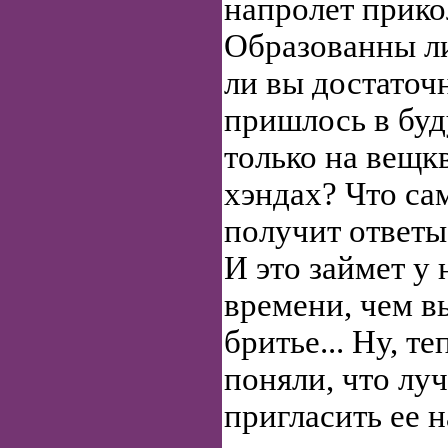
напролет прико
Образованны ли
ли вы достаточн
пришлось в буд
только на вещк
хэндах? Что са
получит ответы
И это займет у
времени, чем в
бритье... Ну, т
поняли, что лу
пригласить ее 