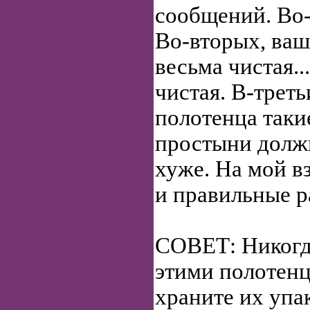
сообщений. Во-
Во-вторых, ваш
весьма чистая..
чистая. В-треть
полотенца таки
простыни долж
хуже. На мой в
и правильные 
СОВЕТ: Никогда
этими полотен
храните их упа