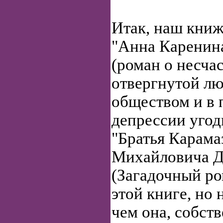
Итак, наш книж
"Анна Каренина
(роман о несча
отвергнутой л
обществом и в 
депрессии угод
"Братья Карама
Михайловича Д
(Загадочный ро
этой книге, но 
чем она, собств