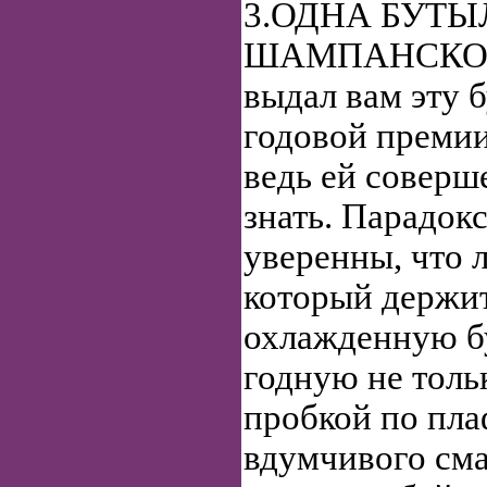
3.ОДНА БУТЫ
ШАМПАНСКОГО
выдал вам эту 
годовой премии
ведь ей соверш
знать. Парадок
уверенны, что 
который держи
охлажденную б
годную не толь
пробкой по пла
вдумчивого сма