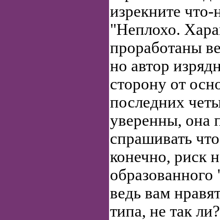
изрекните что-
"Неплохо. Хар
проработаны ве
но автор изрядн
сторону от осн
последних четыр
уверенны, она 
спрашивать что
конечно, риск н
образованного "
ведь вам нравя
типа, не так ли?