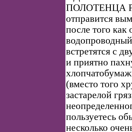
ПОЛОТЕНЦА Ра
отправится вым
после того как 
водопроводный 
встретятся с д
и приятно пах
хлопчатобумаж
(вместо того х
застарелой гря
неопределенног
пользуетесь об
несколько очен