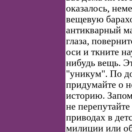
оказалось, нем
вещевую барахо
антикварный ма
глаза, повернит
оси и ткните на
нибудь вещь. Э
"уникум". По д
придумайте о 
историю. Запом
не перепутайте
приводах в дет
милиции или об