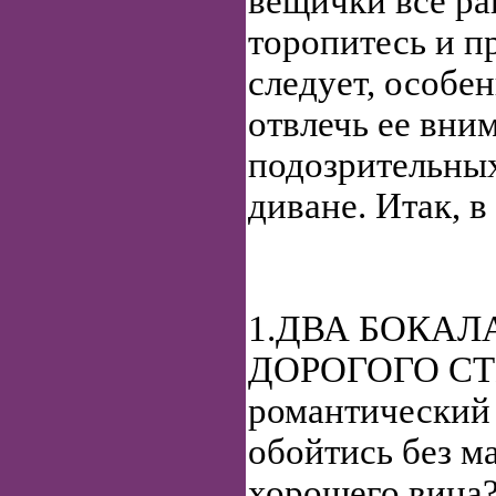
вещички все ра
торопитесь и п
следует, особе
отвлечь ее вни
подозрительных
диване. Итак, в 
1.ДВА БОКАЛ
ДОРОГОГО СТ
романтический
обойтись без м
хорошего вина?