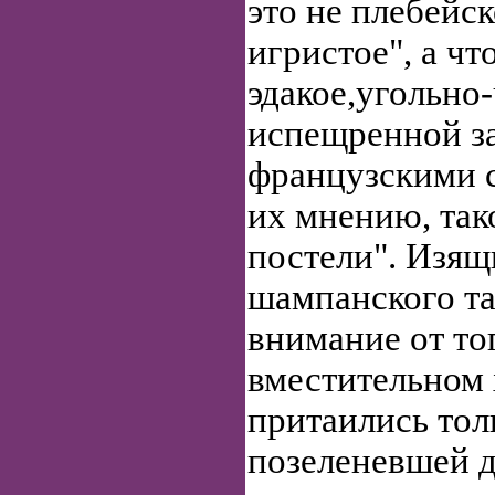
это не плебейск
игристое", а чт
эдакое,угольно
испещренной з
французскими сл
их мнению, так
постели". Изящ
шампанского та
внимание от то
вместительном
притаились тол
позеленевшей д