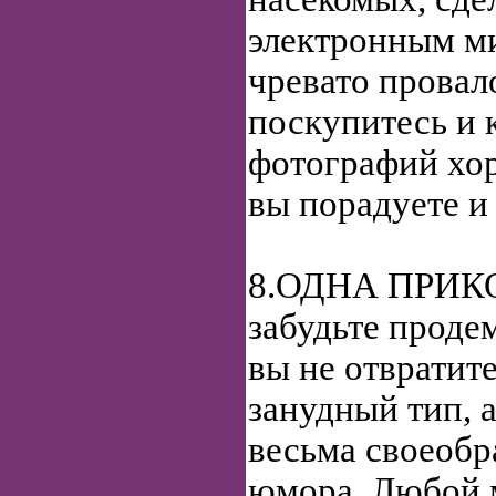
электронным м
чревато провало
поскупитесь и 
фотографий хо
вы порадуете и
8.ОДНА ПРИК
забудьте проде
вы не отвратит
занудный тип, а
весьма своеоб
юмора. Любой м