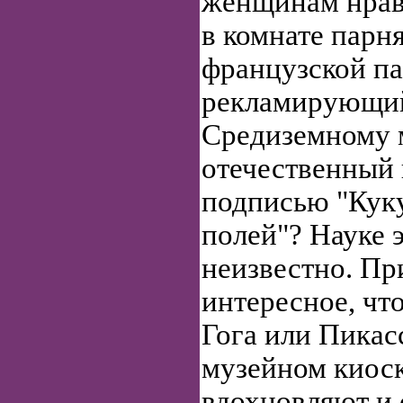
женщинам нрави
в комнате парня
французской п
рекламирующий
Средиземному 
отечественный 
подписью "Кук
полей"? Науке э
неизвестно. Пр
интересное, чт
Гога или Пикас
музейном киоск
вдохновляют и 