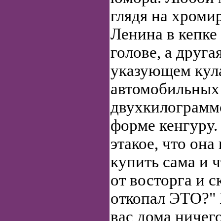
глядя на хром
Ленина в кепке 
голове, а друга
указующем кула
автомобильных 
двухкилограмм
форме кенгуру.
этакое, что она
купить сама и ч
от восторга и с
откопал ЭТО?" 
вас дома ниче