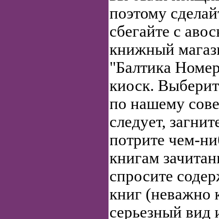
поэтому сделай
сбегайте с аво
книжный магази
"Балтика Номе
киоск. Выберит
по нашему сове
следует, загнит
потрите чем-ни
книгам зачитан
спросите содер
книг (неважно 
серьезный вид 