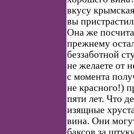
вкусу крымская
вы пристрастил
Она же посчитае
прежнему оста
беззаботной ст
не желаете от н
с момента полу
не красного!) 
пяти лет. Что д
изящные хруст
вина. Они могу
баксов за штуку