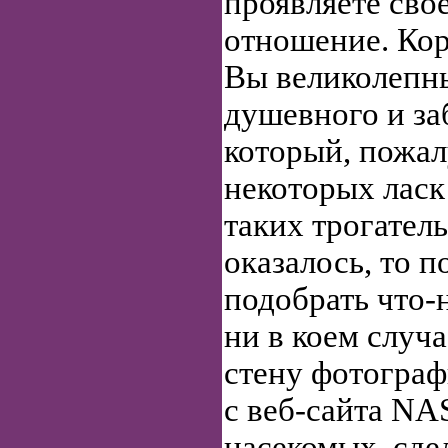
проявляете сво
отношение. Кор
Вы великолепн
душевного и за
который, пожал
некоторых ласк
таких трогател
оказалось, то п
подобрать что-
ни в коем случа
стену фотограф
с веб-сайта NA
насекомых, сде