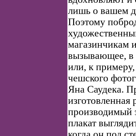
лишь о вашем д
Поэтому побро
художественны
магазинчикам и
вызывающее, в 
или, к примеру
чешского фото
Яна Саудека. 
изготовленная 
производимый э
плакат выгляди
когда он под ст