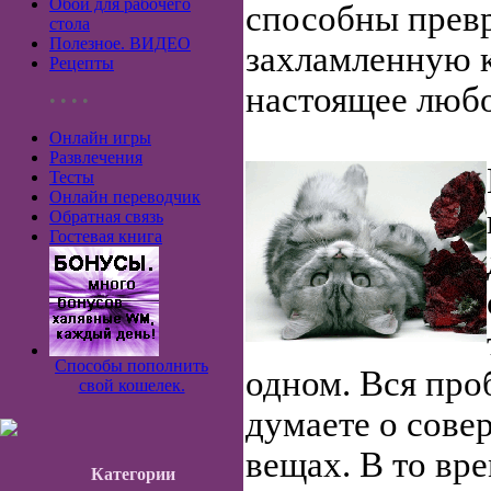
Обои для рабочего
способны прев
стола
Полезное. ВИДЕО
захламленную к
Рецепты
настоящее любо
• • • •
Онлайн игры
Развлечения
Тесты
Онлайн переводчик
Обратная связь
Гостевая книга
Способы пополнить
одном. Вся проб
свой кошелек.
думаете о сове
вещах. В то вре
Категории