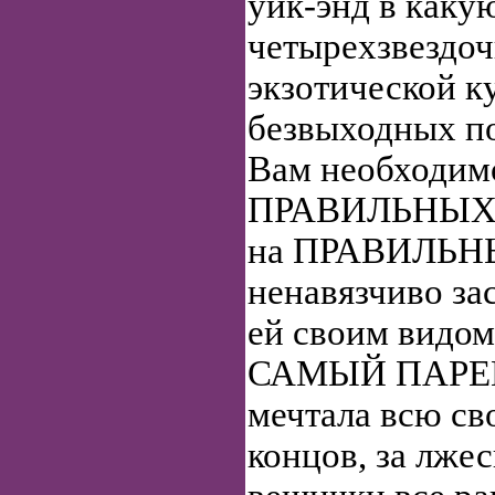
уик-энд в каку
четырехзвездоч
экзотической к
безвыходных по
Вам необходимо
ПРАВИЛЬНЫХ п
на ПРАВИЛЬНЫ
ненавязчиво за
ей своим видом
САМЫЙ ПАРЕНЬ
мечтала всю св
концов, за лже