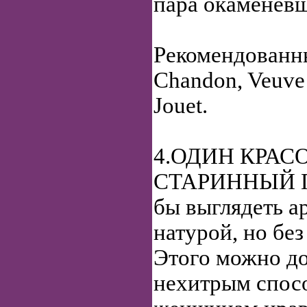
пара окаменевш
Рекомендованны
Chandon, Veuve C
Jouet.
4.ОДИН КРА
СТАРИННЫЙ П
бы выглядеть а
натурой, но бе
Этого можно д
нехитрым спос