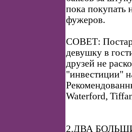
пока покупать 
фужеров.
СОВЕТ: Постар
девушку в гост
друзей не раск
"инвестиции" н
Рекомендованн
Waterford, Tiffa
2.ДВА БОЛЬ