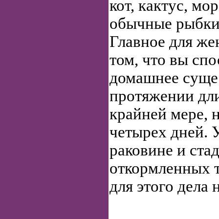
кот, кактус, мо
обычные рыбки 
Главное для же
том, что вы сп
домашнее суще
протяжении дли
крайней мере, 
четырех дней. 
раковине и ста
откормленных т
для этого дела 