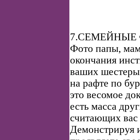
7.СЕМЕЙНЫЕ
Фото папы, мам
окончания инст
ваших шестеры
на рафте по бу
это весомое док
есть масса дру
считающих вас
Демонстрируя 