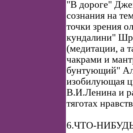
"В дороге" Дже
сознания на те
точки зрения ол
кундалини" Шр
(медитации, а 
чакрами и мант
бунтующий" Ал
изобилующая ц
В.И.Ленина и 
тяготах нравст
6.ЧТО-НИБУДЬ