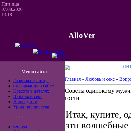
Пятница
07.08.2026
13:18
AlloVer
ЛЮ
Меню сайта
Главная
»
Любовь и секс
»
Вопро
Главная страница
информация о сайте
Советы одинокому мужчи
Красота в деталях
Любовь и секс
гости
Наши детки
Уроки колдовства
Итак, купите, 
• • • •
эти волшебные 
Форум