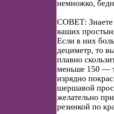
немножко, бедн
СОВЕТ: Знаете 
ваших простын
Если в них бол
дециметр, то в
плавно скользит
меньше 150 — т
изрядно покрас
шершавой прос
желательно при
резинкой по кр