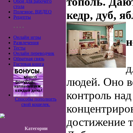
тополь. Даю
Обои для рабочего
стола
кедр, дуб, яб
Полезное. ВИДЕО
Рецепты
• • • •
Онлайн игры
н
Развлечения
Тесты
Онлайн переводчик
Обратная связь
Гостевая книга
д
людей. Оно в
контроль над
Способы пополнить
свой кошелек.
концентриров
достижение т
Категории