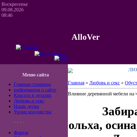
Воскресенье
09.08.2026
08:46
AlloVer
ЛЮ
Меню сайта
Главная
»
Любовь и секс
»
Обуст
Главная страница
информация о сайте
Влияние деревянной мебели на 
Красота в деталях
Любовь и секс
Наши детки
Забир
Уроки колдовства
ольха, осина
• • • •
Форум