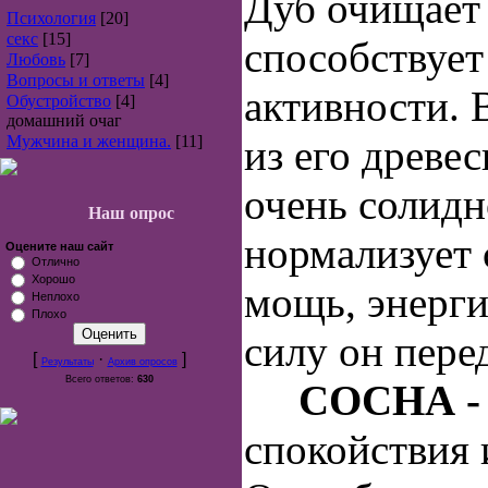
Дуб очищает
Психология
[20]
секс
[15]
способствуе
Любовь
[7]
Вопросы и ответы
[4]
активности. 
Обустройство
[4]
домашний очаг
Мужчина и женщина.
[11]
из его древе
очень солидн
Наш опрос
нормализует 
Оцените наш сайт
Отлично
Хорошо
мощь, энерги
Неплохо
Плохо
силу он пере
[
·
]
Результаты
Архив опросов
Всего ответов:
630
СОСНА 
спокойствия 