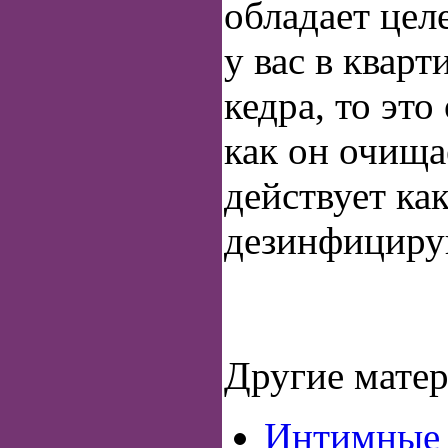
обладает цел
у вас в кварт
кедра, то это
как он очища
действует ка
дезинфициру
Другие матер
Интимные 