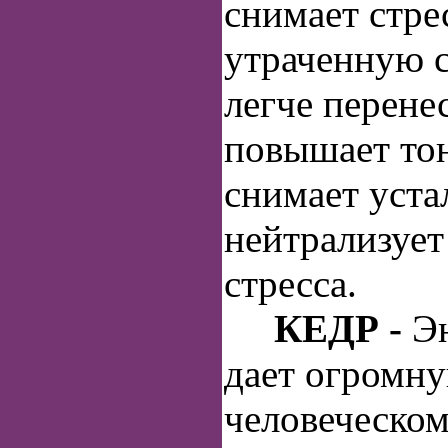
снимает стре
утраченную с
легче перене
повышает тон
снимает уста
нейтрализует
стресса.
КЕДР -
Э
дает огромн
человеческом