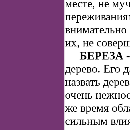
месте, не муч
переживаниям
внимательно
их, не соверш
БЕРЕЗА 
дерево. Его 
назвать дере
очень нежное,
же время обл
сильным влия