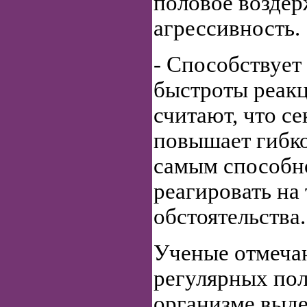
половое воздер
агрессивность.
- Способствует
быстроты реак
считают, что с
повышает гибк
самым способн
реагировать на
обстоятельства.
Ученые отмечаю
регулярных по
организме выде