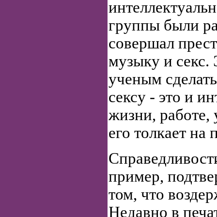
интеллектуаль
группы были рав
совершал прес
музыку и секс.
ученым сделать
сексу - это и и
жизни, работе, 
его толкает на 
Справедливост
пример, подтв
том, что возде
Недавно в печа