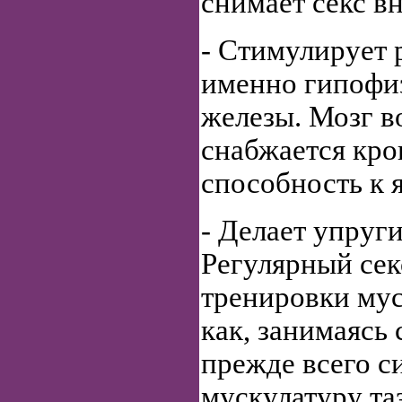
снимает секс вн
- Стимулирует р
именно гипофи
железы. Мозг в
снабжается кро
способность к
- Делает упруг
Регулярный сек
тренировки мус
как, занимаясь
прежде всего с
мускулатуру таз