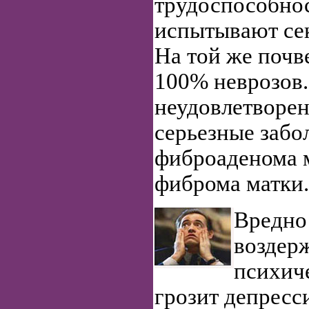
трудоспособнос
испытывают се
На той же почв
100% неврозов.
неудовлетворен
серьезные забо
фиброаденома 
фиброма матки.
Вредно
воздер
психиче
грозит депресс