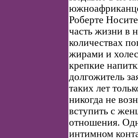
южноафриканце 
Роберте Носит
часть жизни в 
количествах по
жирами и холес
крепкие напитк
долгожитель за
таких лет тольк
никогда не воз
вступить с жен
отношения. Одн
интимном конта