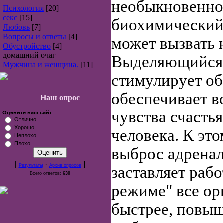
необыкновенно
Психология
[20]
секс
[15]
биохимический 
Любовь
[7]
Вопросы и ответы
[4]
может вызвать 
Обустройство
[4]
домашний очаг
Выделяющийся 
Мужчина и женщина.
[11]
стимулирует об
обеспечивает в
Наш опрос
чувства счасть
Оцените наш сайт
Отлично
Хорошо
человека. К эт
Неплохо
Плохо
выброс адренал
[
·
]
Результаты
Архив опросов
заставляет рабо
Всего ответов:
630
режиме" все ор
быстрее, повыш