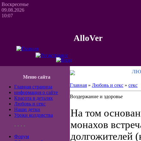
Воскресенье
09.08.2026
10:07
AlloVer
ЛЮ
Меню сайта
Главная
»
Любовь и секс
»
секс
Главная страница
информация о сайте
Воздержание и здоровье
Красота в деталях
Любовь и секс
Наши детки
На том основан
Уроки колдовства
монахов встреч
• • • •
долгожителей (к
Форум