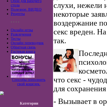
Обои для рабочего
слухи, нежели 
стола
Полезное. ВИДЕО
некоторые заяв
Рецепты
воздержание по
• • • •
секс вреден. На
Онлайн игры
Развлечения
так.
Тесты
Онлайн переводчик
Обратная связь
Последн
Гостевая книга
психоло
космето
что секс - чудо
Способы пополнить
свой кошелек.
для сохранения 
- Вызывает в о
Категории