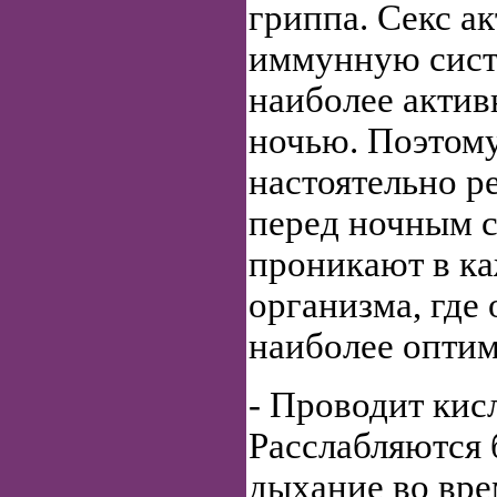
гриппа. Секс а
иммунную систе
наиболее актив
ночью. Поэтом
настоятельно р
перед ночным 
проникают в к
организма, где
наиболее оптим
- Проводит кис
Расслабляются 
дыхание во вре