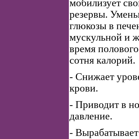
мобилизует сво
резервы. Умень
глюкозы в печен
мускульной и ж
время полового 
сотня калорий.
- Снижает уров
крови.
- Приводит в н
давление.
- Вырабатывает