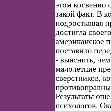
этом косвенно 
такой факт. В к
подростковая 
достигла своего
американское п
поставило пере
- выяснить, че
малолетние пре
сверстников, к
противоправны
Результаты ош
психологов. Ока