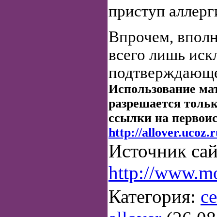
приступ аллерг
Впрочем, вполн
всего лишь иск
подтверждающе
Использование ма
разрешается тольк
ссылки на первои
http://allover.ucoz.r
Источник сай
http://www.m
Категория:
с