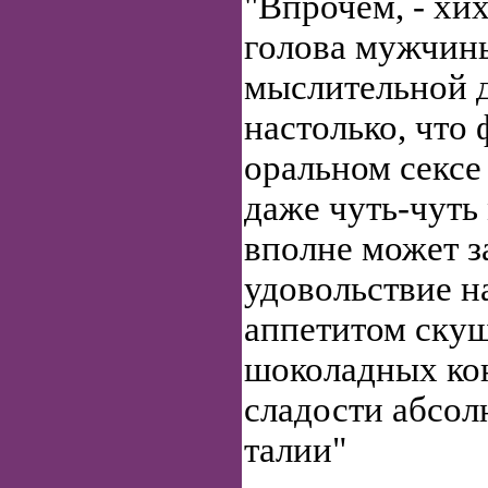
"Впрочем, - хи
голова мужчин
мыслительной 
настолько, что
оральном сексе 
даже чуть-чуть
вполне может з
удовольствие н
аппетитом скуш
шоколадных кон
сладости абсол
талии"