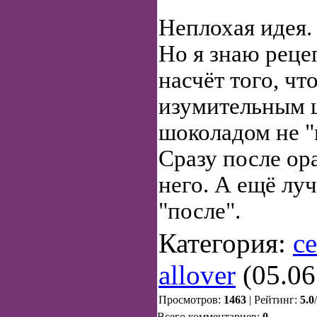
Неплохая идея.
Но я знаю реце
насчёт того, чт
изумительным 
шоколадом не "в
Сразу после ор
него. А ещё луч
"после".
Категория:
с
allover
(05.06
Просмотров:
1463
| Рейтинг:
5.0
/
Всего комментариев:
0