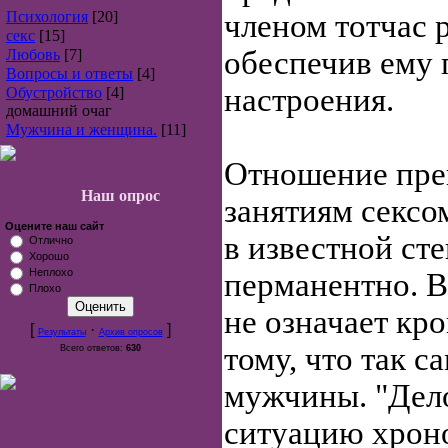
Психология
[20]
членом тотчас 
секс
[15]
обеспечив ему 
Любовь
[7]
Вопросы и ответы
[4]
настроения.
Обустройство
[4]
домашний очаг
Мужчина и женщина.
[11]
Отношение прек
Наш опрос
занятиям сексо
Оцените наш сайт
в известной ст
Отлично
Хорошо
Неплохо
перманентно. В
Плохо
не означает кр
[
·
]
Результаты
Архив опросов
тому, что так 
Всего ответов:
630
мужчины. "Дело
ситуацию хроно