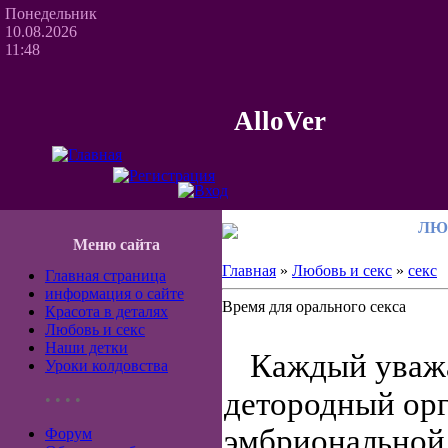
Понедельник
10.08.2026
11:48
AlloVer
ЛЮ
Меню сайта
Главная
»
Любовь и секс
»
секс
Главная страница
информация о сайте
Время для орального секса
Красота в деталях
Любовь и секс
Наши детки
Каждый уважа
Уроки колдовства
детородный ор
• • • •
эмбриональной
Форум