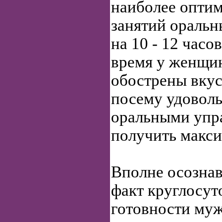
наиболее оптим
занятий оральн
на 10 - 12 часо
время у женщи
обострены вкус
посему удоволь
оральными уп
получить макс
Вполне осозна
факт круглосут
готовности му