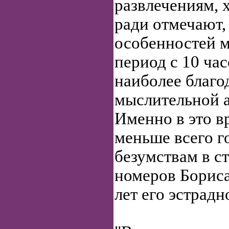
развлечениям, 
ради отмечают, 
особенностей 
период с 10 час
наиболее благо
мыслительной а
Именно в это 
меньше всего г
безумствам в с
номеров Борис
лет его эстрадн