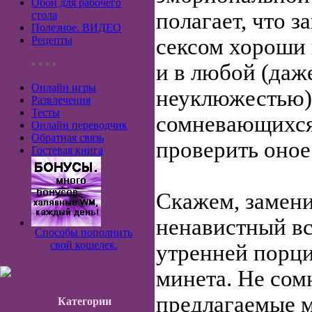
Обои для рабочего
полагает, что 
стола
Полезное. ВИДЕО
Рецепты
сексом хороши 
• • • •
и в любой (даж
Онлайн игры
неуклюжестью) 
Развлечения
Тесты
сомневающихся
Онлайн переводчик
Обратная связь
проверить оное
Гостевая книга
Скажем, замен
ненавистный в
Способы пополнить
свой кошелек.
утренней порц
минета. Не сом
предлагаемые 
Категории