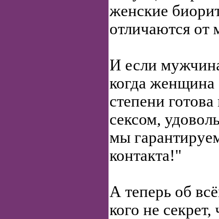
женские биори
отличаются от 
И если мужчина
когда женщина 
степени готова
сексом, удовол
мы гарантируе
контакта!"
А теперь об всё
кого не секрет,