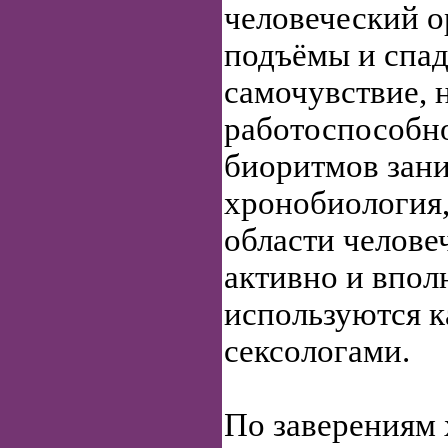
человеческий о
подъёмы и спа
самочувствие, 
работоспособн
биоритмов зан
хронобиология,
области челове
активно и впол
используются к
сексологами.
По заверениям 