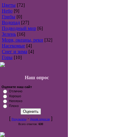
Цветы
[72]
Небо
[9]
Грибы
[0]
Водопад
[27]
Подводный мир
[6]
Зелень
[16]
Моря, океаны, реки
[32]
Насекомые
[4]
Снег и зима
[4]
Горы
[10]
Наш опрос
Оцените наш сайт
Отлично
Хорошо
Неплохо
Плохо
[
·
]
Результаты
Архив опросов
Всего ответов:
630