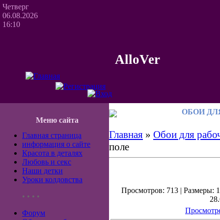
Четверг
06.08.2026
16:10
AlloVer
ОБОИ ДЛ
Меню сайта
Главная
»
Обои для рабоч
Главная страница
информация о сайте
поле
Красота в деталях
Любовь и секс
Наши детки
Уроки колдовства
Просмотров: 713 | Размеры: 1
• • • •
28.
Просмотре
Форум