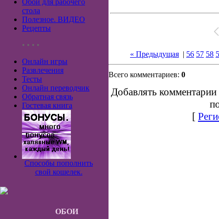
Обои для рабочего
стола
Полезное. ВИДЕО
Рецепты
• • • •
« Предыдущая
|
56
57
58
Онлайн игры
Развлечения
Всего комментариев:
0
Тесты
Онлайн переводчик
Добавлять комментарии 
Обратная связь
по
Гостевая книга
[
Реги
Способы пополнить
свой кошелек.
ОБОИ