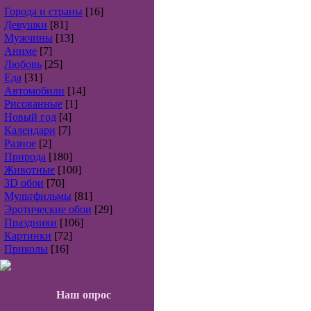
Города и страны
[16]
Девушки
[81]
Мужчины
[13]
Аниме
[7]
Любовь
[25]
Еда
[31]
Автомобили
[14]
Рисованные
[1]
Новый год
[4]
Календари
[7]
Разное
[2]
Природа
[180]
Животные
[100]
3D обои
[70]
Мультфильмы
[81]
Эротические обои
[29]
Праздники
[106]
Картинки
[72]
Приколы
[16]
Наш опрос