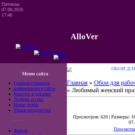
Пятница
07.08.2026
17:46
AlloVer
ОБОИ ДЛ
Меню сайта
Главная
»
Обои для рабоч
Главная страница
информация о сайте
» Любимый женский пра
Красота в деталях
Любовь и секс
Наши детки
Уроки колдовства
Просмотров: 620 | Размеры: 16
• • • •
07.
Просмотре
Форум