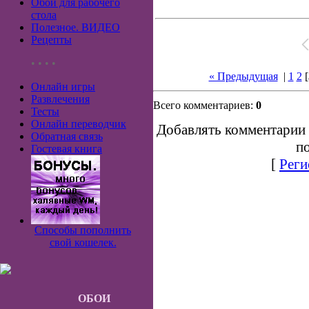
Обои для рабочего
стола
Полезное. ВИДЕО
Рецепты
• • • •
« Предыдущая
|
1
2
[
Онлайн игры
Развлечения
Всего комментариев:
0
Тесты
Онлайн переводчик
Добавлять комментарии 
Обратная связь
по
Гостевая книга
[
Реги
Способы пополнить
свой кошелек.
ОБОИ