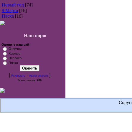
Новый год
[74]
8 Марта
[16]
Пасха
[16]
Наш опрос
Оцените наш сайт
Отлично
Хорошо
Неплохо
Плохо
[
·
]
Результаты
Архив опросов
Всего ответов:
630
Copyr