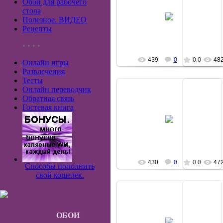
Обои для рабочего
16.07.2008
1
стола
Полезное. ВИДЕО
allover
Рецепты
• • • •
439
0
0.0
48
Онлайн игры
Развлечения
Тесты
Онлайн переводчик
Обратная связь
Гостевая книга
20.05.2008
2
allover
430
0
0.0
47
Способы пополнить
свой кошелек.
ОБОИ
20.05.2008
2