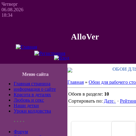
Четверг
06.08.2026
18:34
AlloVer
ОБОИ ДЛ
Меню сайта
Главная
»
Обои для рабочего сто
Главная страница
информация о сайте
Обоев в разделе:
10
Красота в деталях
Любовь и секс
Сортировать по:
Дате
·
Рейтин
Наши детки
Уроки колдовства
• • • •
Форум