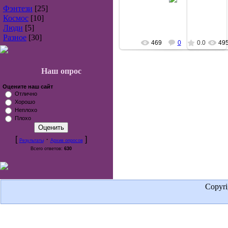
allover
Фэнтези
[25]
Космос
[10]
Люди
[5]
Разное
[30]
469
0
0.0
49
Наш опрос
Оцените наш сайт
Отлично
Хорошо
Неплохо
Плохо
[
·
]
Результаты
Архив опросов
Всего ответов:
630
Copyr