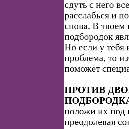
сдуть с него вс
расслабься и п
снова. В твоем
подбородок явл
Но если у тебя
проблема, то из
поможет специ
ПРОТИВ ДВ
ПОДБОРОДК
положи их под 
преодолевая со