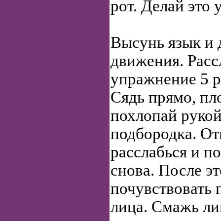
рот. Делай это 
Высунь язык и 
движения. Расс
упражнение 5 р
Сядь прямо, пл
похлопай рукой
подбородка. От
расслабься и п
снова. После э
почувствовать 
лица. Смажь л