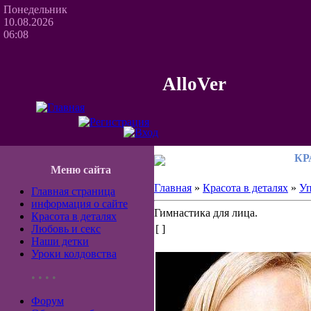
Понедельник
10.08.2026
06:08
AlloVer
КР
Меню сайта
Главная
»
Красота в деталях
»
Уп
Главная страница
информация о сайте
Гимнастика для лица.
Красота в деталях
Любовь и секс
[ ]
Наши детки
Уроки колдовства
• • • •
Форум