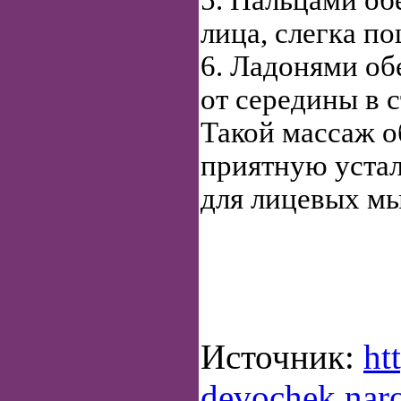
5. Пальцами об
лица, слегка п
6. Ладонями об
от середины в 
Такой массаж о
приятную устал
для лицевых мы
Источник:
ht
devochek.naro