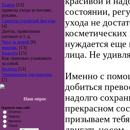
красивой и над
Разное
[13]
состоянии, рег
правила ухода за ногами,
руками.
ухода не доста
Секреты стройной фигуры
[4]
косметических 
Диеты, правильное
питание и т. д.
нуждается еще 
Уход за кожей
[6]
макияж.
[13]
лица. Не удивл
Красота
[15]
Как првильно ухаживать
за собой.
Волосы
[13]
Именно с помо
Упражнения для красоты
[7]
добиться прево
надолго сохран
Наш опрос
прекрасном сос
Оцените наш сайт
Отлично
призываем тебя
Хорошо
Неплохо
Плохо
двигать носом 