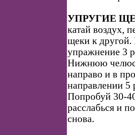
УПРУГИЕ Щ
катай воздух, 
щеки к другой.
упражнение 3 р
Нижнюю челюст
направо и в п
направлении 5 
Попробуй 30-40
расслабься и п
снова.