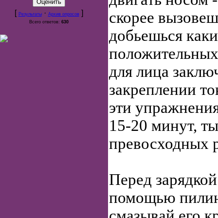
[
·
]
скорее вызовеш
Результаты
Архив опросов
Всего ответов:
630
добьешься каки
положительных 
для лица заклю
закреплении то
эти упражнения
15-20 минут, т
превосходных р
Перед зарядкой
помощью пилинг
смазывай его к