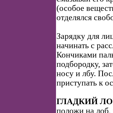
(особое вещест
отделялся своб
Зарядку для ли
начинать с ра
Кончиками паль
подбородку, зат
носу и лбу. По
приступать к 
ГЛАДКИЙ ЛО
положи на лоб,