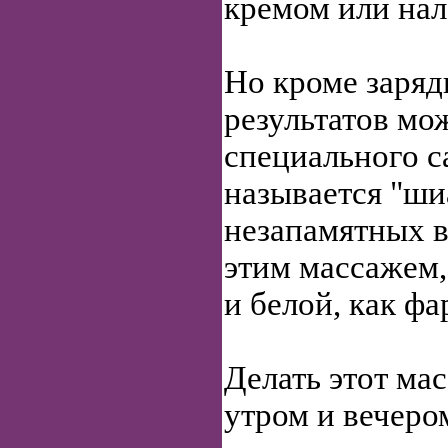
кремом или на
Но кроме заряд
результатов мо
специального с
называется "шиа
незапамятных в
этим массажем,
и белой, как фа
Делать этот ма
утром и вечеро