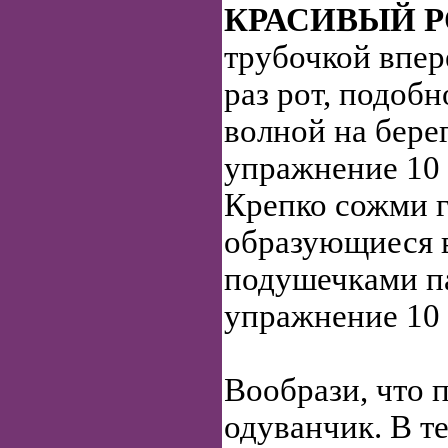
КРАСИВЫЙ Р
трубочкой впер
раз рот, подоб
волной на бере
упражнение 10 
Крепко сожми г
образующиеся в
подушечками п
упражнение 10 
Вообрази, что 
одуванчик. В т