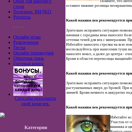
Обои для рабочего
Помните, что инте
оставьте нижние ресницы неокрашенны
стола
Полезное. ВИДЕО
Рецепты
Какой макияж век рекомендуется при
• • • •
Зрительно исправить ситуацию поможет
начиная с середины века наносите боле
Онлайн игры
оттенки теней для век с минералами. 
Развлечения
Избегайте наносить стрелки на всю пов
Тесты
воспользуйтесь при нанесении туши на
Онлайн переводчик
наносите вовсе, а далее до центра - оче
Обратная связь
Брови в области переносицы выщипайт
Гостевая книга
Какой макияж век рекомендуется пр
Зрительно исправить ситуацию поможет
растушеванных вверх до бровей. При н
линией. Брови немного и аккуратно по
Способы пополнить
свой кошелек.
Какой макияж век рекомендуется при
Избегайте ис
Участок от 
макияжа и цв
Категории
Контур очерт