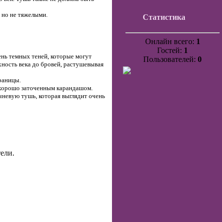
 но не тяжелыми.
Статистика
Онлайн всего:
1
Гостей:
1
ень темных теней, которые могут
Пользователей:
0
ность века до бровей, растушевывая
раницы.
и хорошо заточенным карандашом.
чневую тушь, которая выглядит очень
ели.