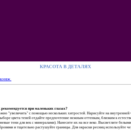
КРАСОТА В ДЕТАЛЯХ
кияж.
 рекомендуется при маленьких глазах?
ожно "увеличить" с помощью нескольких хитростей. Нарисуйте на внутренней
ыборе цвета теней отдайте предпочтение нежным оттенкам, близким к естеств
чневые тени для век с минералами). Нанесите их на все веко. Высветлите белым
бровями и тщательно растушуйте границы. Для окраски ресниц используйте ч