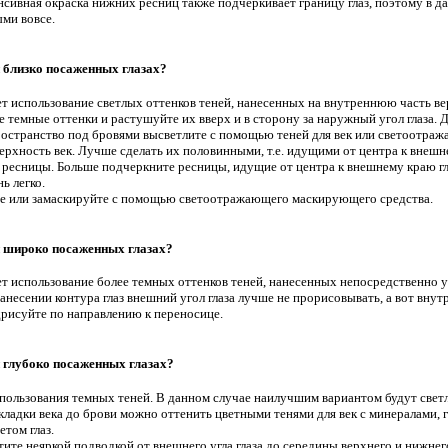
нсивная окраска нижних ресниц также подчеркивает границу глаз, поэтому в д
ми вовсе.
 близко посаженных глазах?
 использование светлых оттенков теней, нанесенных на внутреннюю часть вер
е темные оттенки и растушуйте их вверх и в сторону за наружный угол глаза.
Пространство под бровями высветлите с помощью теней для век или светоотра
ерхность век. Лучше сделать их половинными, т.е. идущими от центра к внешн
 ресницы. Больше подчеркните ресницы, идущие от центра к внешнему краю гла
нь легко.
е или замаскируйте с помощью светоотражающего маскирующего средства.
и широко посаженных глазах?
 использование более темных оттенков теней, нанесенных непосредственно у в
анесении контура глаз внешний угол глаза лучше не прорисовывать, а вот вн
дрисуйте по направлению к переносице.
 глубоко посаженных глазах?
пользования темных теней. В данном случае наилучшим вариантом будут светл
складки века до брови можно оттенить цветными тенями для век с минералами
етом глаз.
ите неяркой подводкой от внешнего угла глаза до середины верхнего и нижнег