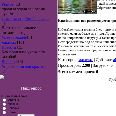
яркой и мас
Разное
[13]
Обратите вни
правила ухода за ногами,
руками.
Секреты стройной фигуры
Какой макияж век рекомендуется пр
[4]
Диеты, правильное
Избегайте использования блестящих и с
питание и т. д.
сделать макияж более мрачным. Лучше 
Уход за кожей
[6]
их по направлению наружу, а также пр
Непосредственно под бровью нанесите 
макияж.
[13]
Избегайте массивных темных стрелок.
Красота
[15]
Некоторые визажисты предлагают отказ
Как првильно ухаживать
естественно.
за собой.
Категория:
макияж.
| Добавил:
a
Волосы
[13]
Просмотров:
2299
| Загрузок:
0
|
Упражнения для красоты
[7]
Всего комментариев:
0
Доб
Наш опрос
Оцените наш сайт
Отлично
Хорошо
Неплохо
Плохо