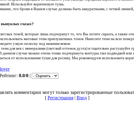
сивной. Используйте коричневую тушь.
мание, что брови в Вашем случае должны быть аккуратными, с четкой линией,
и выпуклых глазах?
ветлых теней, которые лишь подчеркнут то, что Вы хотите скрыть, а также оч
использовать матовые тени приглушенных тонов. Нанесите тени на всю поверх
оведите узкую полоску под нижним веком.
тени для век с минералами (светлый оттенок дуэта) и тщательно растушуйте г
 В данном случае можно очень тонко подчеркнуть контуры глаз подводкой ил
аться от использования туши для ресниц. Мы рекомендуем использовать кори
llover
 Рейтинг:
0.0
/
0
|
авлять комментарии могут только зарегистрированные пользоват
[
Регистрация
|
Вход
]