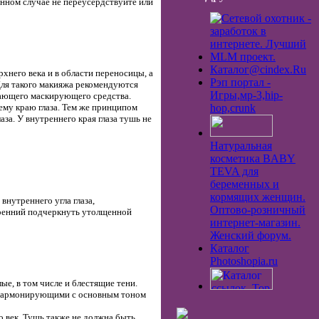
анном случае не переусердствуйте или
Каталог@cindex.Ru
хнего века и в области переносицы, а
Рэп портал -
 Для такого макияжа рекомендуются
Игры,мp-3,hip-
жающего маскирующего средства.
ему краю глаза. Тем же принципом
hop,crunk
за. У внутреннего края глаза тушь не
Натуральная
косметика BABY
TEVA для
беременных и
кормящих женщин.
нутреннего угла глаза,
Оптово-розничный
утренний подчеркнуть утолщенной
интернет-магазин.
Женский форум.
Каталог
Photoshopia.ru
ые, в том числе и блестящие тени.
, гармонирующими с основным тоном
о век. Тушь также не должна быть