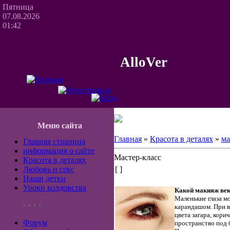
Пятница
07.08.2026
01:42
AlloVer
Меню сайта
Главная
»
Красота в деталях
»
ма
Главная страница
информация о сайте
Мастер-класс
Красота в деталях
Любовь и секс
[ ]
Наши детки
Уроки колдовства
Какой макияж век
Маленькие глаза м
• • • •
карандашом. При в
цвета загара, кори
Форум
пространство под 