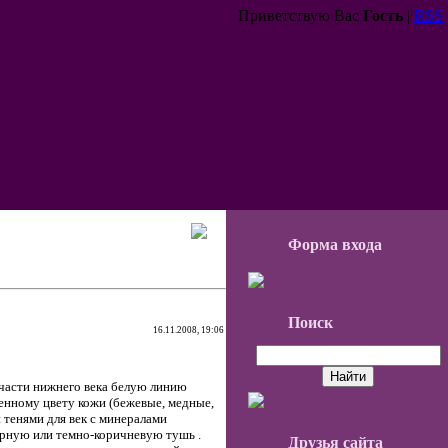
Приветствую Вас
Гость
|
RSS
Форма входа
Поиск
16.11.2008, 19:06
 части нижнего века белую линию
енному цвету кожи (бежевые, медные,
и тенями для век с минералами
ерную или темно-коричневую тушь .
Друзья сайта