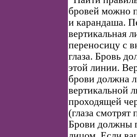
бровей можно 
и карандаша. П
вертикальная 
переносицу с в
глаза. Бровь до
этой линии. Ве
брови должна л
вертикальной л
проходящей чер
(глаза смотрят 
Брови должны 
лицом. Если ва