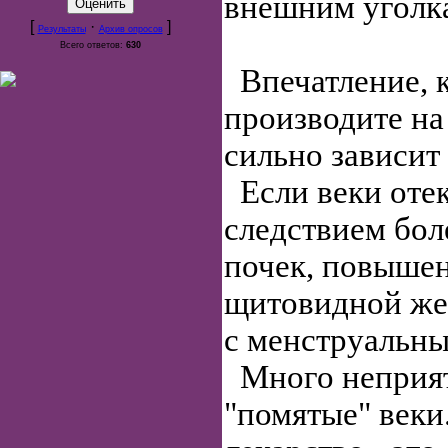
внешним уголка
[
·
]
Результаты
Архив опросов
Всего ответов:
630
Впечатление, 
производите н
сильно зависит 
Если веки отек
следствием бол
почек, повыше
щитовидной же
с менструальны
Много неприят
"помятые" веки