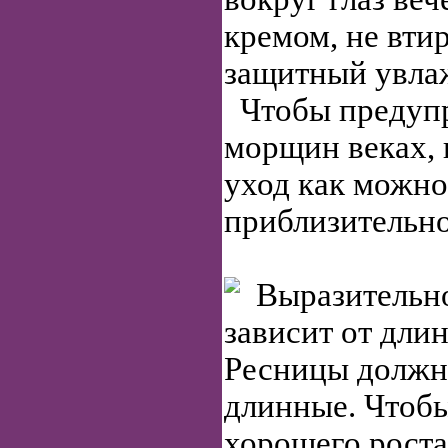
кремом, не втир
защитный увла
Чтобы предупр
морщин веках, 
уход как можно
приблизительно 
Выразительно
зависит от дли
Ресницы должн
длинные. Чтобы
хорошего роста