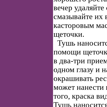
вечер удаляйте 
смазывайте их
касторовым ма
щеточки.
Тушь наноситс
помощи щеточк
в два-три прие
одном глазу и н
окрашивать рес
может нанести 
того, краска ви
Тушь наноситс