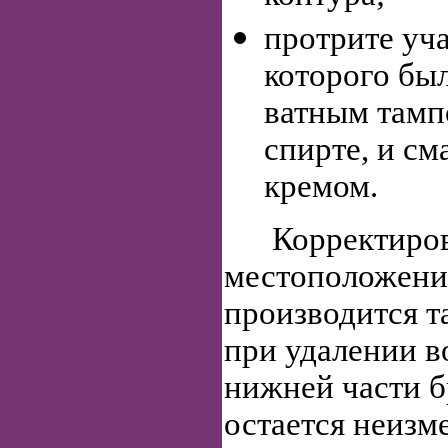
протрите уча
которого бы
ватным тамп
спирте, и с
кремом.
Корректиров
местоположени
производится т
при удалении в
нижней части б
остается неизм