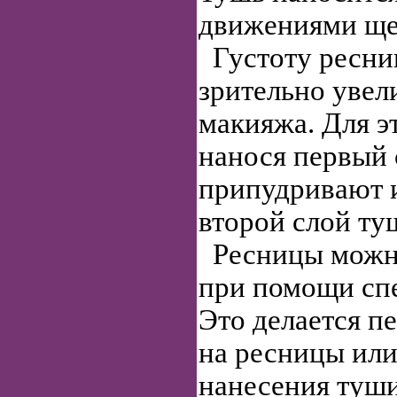
движениями щет
Густоту ресни
зрительно уве
макияжа. Для э
нанося первый 
припудривают и
второй слой ту
Ресницы можно
при помощи сп
Это делается п
на ресницы или
нанесения туши