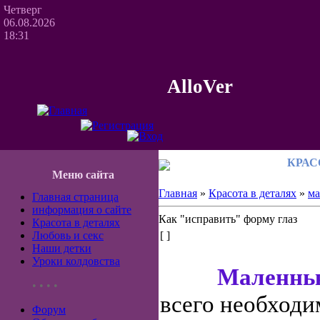
Четверг
06.08.2026
18:31
AlloVer
КРАС
Меню сайта
Главная
»
Красота в деталях
»
ма
Главная страница
информация о сайте
Как "исправить" форму глаз
Красота в деталях
Любовь и секс
[ ]
Наши детки
Уроки колдовства
Маленньк
• • • •
всего необход
Форум