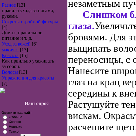
незаметным пуч
Разное
[13]
правила ухода за ногами,
Слишком б
руками.
Секреты стройной фигуры
глаза.
Увеличьт
[4]
Диеты, правильное
бровями. Для э
питание и т. д.
Уход за кожей
[6]
выщипать волос
макияж.
[13]
Красота
[15]
переносицы, с 
Как првильно ухаживать
за собой.
Нанесите широк
Волосы
[13]
Упражнения для красоты
глаз на крац ве
[7]
середины к вне
Растушуйте тен
Наш опрос
вискам. Окрась
Оцените наш сайт
Отлично
Хорошо
расчешите щето
Неплохо
Плохо