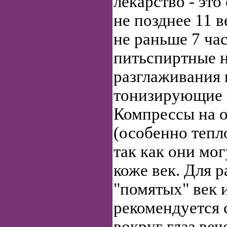
лекарство - это
не позднее 11 
не раньше 7 час
питьспиртные н
разглаживания 
тонизирующие 
Компрессы на 
(особенно тепл
так как они мо
коже век. Для 
"помятых" век 
рекомендуется 
вокруг глаз ве