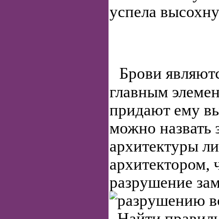
успела высохну
Брови являютс
главным элемен
придают ему в
можно назвать 
архитектуры ли
архитектором, 
разрушение зам
разрушению в
Найти правиль