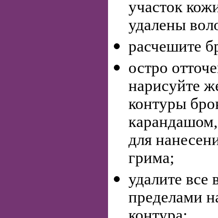
участок кожи
удалены вол
расчешите б
остро отточ
нарисуйте ж
контуры бро
карандашом,
для нанесени
грима;
удалите все 
пределами н
контура;