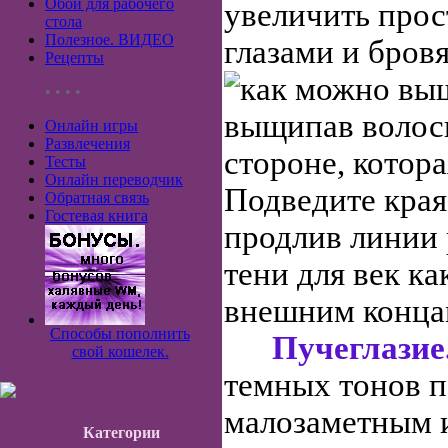
Обои для рабочего
увеличить про
стола
Полезное. ВИДЕО
глазами и бров
Рецепты
как
можно выш
• • • •
выщипав волоск
Онлайн игры
Развлечения
стороне, котора
Тесты
Онлайн переводчик
Подведите края 
Обратная связь
Гостевая книга
продлив линии 
тени для век к
внешним конца
Способы пополнить
Пучеглазие
свой кошелек.
темных тонов п
малозаметным 
Категории