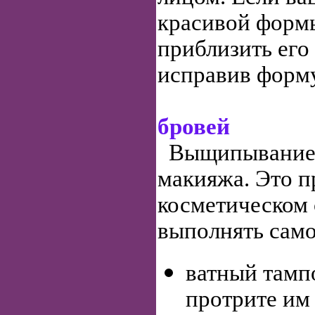
красивой форм
приблизить его 
исправив форму
бровей
Выщипывание б
макияжа. Это п
косметическом 
выполнять само
ватный тамп
протрите им