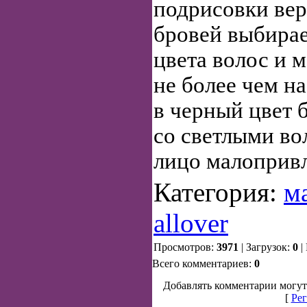
подрисовки вер
бровей выбирае
цвета волос и 
не более чем н
в черный цвет 
со светлыми во
лицо малоприв
Категория:
м
allover
Просмотров:
3971
| Загрузок:
0
|
Всего комментариев:
0
Добавлять комментарии могут
[
Рег