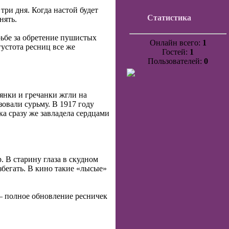
три дня. Когда настой будет
Статистика
нять.
рьбе за обретение пушистых
Онлайн всего:
1
густота ресниц все же
Гостей:
1
Пользователей:
0
янки и гречанки жгли на
овали сурьму. В 1917 году
ка сразу же завладела сердцами
 В старину глаза в скудном
збегать. В кино такие «лысые»
 – полное обновление ресничек