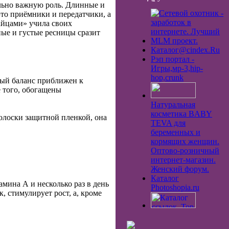
льно важную роль. Длинные и
это приёмники и передатчики, а
зайцами» учила своих
ные и густые ресницы сразит
Каталог@cindex.Ru
Рэп портал -
Игры,мp-3,hip-
hop,crunk
ный баланс приближен к
е того, обогащены
Натуральная
косметика BABY
олоски защитной пленкой, она
TEVA для
беременных и
кормящих женщин.
Оптово-розничный
интернет-магазин.
Женский форум.
Каталог
мина А и несколько раз в день
Photoshopia.ru
 стимулирует рост, а, кроме