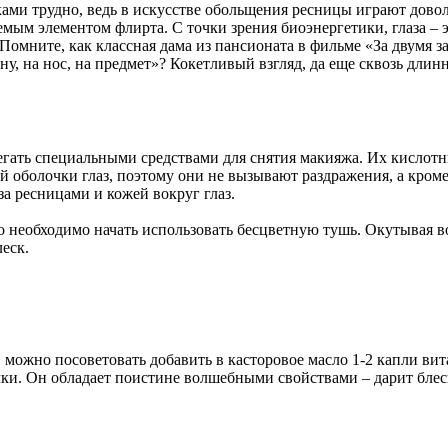
ами трудно, ведь в искусстве обольщения ресницы играют дово
мым элементом флирта. С точки зрения биоэнергетики, глаза – 
Помните, как классная дама из пансионата в фильме «За двумя 
у, на нос, на предмет»? Кокетливый взгляд, да еще сквозь длин
регать специальными средствами для снятия макияжа. Их кислот
й оболочки глаз, поэтому они не вызывают раздражения, а кром
 ресницами и кожей вокруг глаз.
о необходимо начать использовать бесцветную тушь. Окутывая в
еск.
ожно посоветовать добавить в касторовое масло 1-2 капли вита
ки. Он обладает поистине волшебными свойствами – дарит блеск,