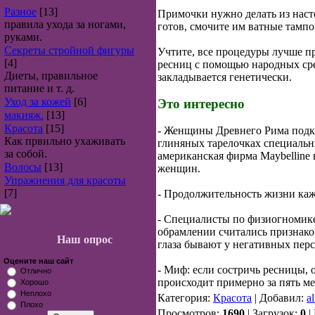
Разное
[13]
Примочки нужно делать из насто
правила ухода за ногами,
готов, смочите им ватные тампо
руками.
Секреты стройной фигуры
Учтите, все процедуры лучше пр
[4]
ресниц с помощью народных сред
Диеты, правильное
закладывается генетически.
питание и т. д.
Уход за кожей
[6]
Это интересно
макияж.
[13]
Красота
[15]
- Женщины Древнего Рима подкр
Как првильно ухаживать
глиняных тарелочках специальн
за собой.
американская фирма Maybelline 
Волосы
[13]
женщин.
Упражнения для красоты
[7]
- Продолжительность жизни каж
- Специалисты по физиогномике
обрамлении считались признаком
Наш опрос
глаза бывают у негативных перс
Оцените наш сайт
- Миф: если состричь ресницы, 
Отлично
происходит примерно за пять м
Хорошо
Неплохо
Категория:
Красота
| Добавил:
a
Плохо
Просмотров:
1690
| Загрузок:
0
|