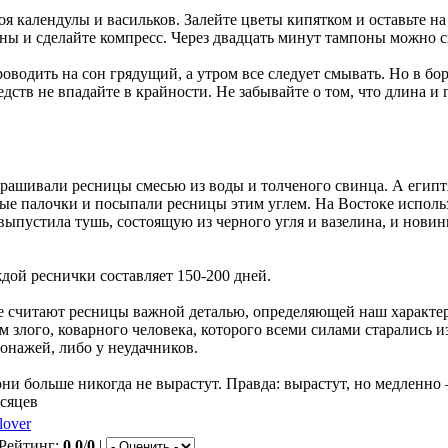
я календулы и васильков. Залейте цветы кипятком и оставьте на 
ны и сделайте компресс. Через двадцать минут тампоны можно с
оводить на сон грядущий, а утром все следует смывать. Но в бо
ств не впадайте в крайности. Не забывайте о том, что длина и 
ашивали ресницы смесью из воды и толченого свинца. А египт
ые палочки и посыпали ресницы этим углем. На Востоке использ
выпустила тушь, состоящую из черного угля и вазелина, и новин
дой реснички составляет 150-200 дней.
 считают ресницы важной деталью, определяющей наш характер.
 злого, коварного человека, которого всеми силами старались и
онажей, либо у неудачников.
они больше никогда не вырастут. Правда: вырастут, но медленно
есяцев
llover
 Рейтинг:
0.0
/
0
|