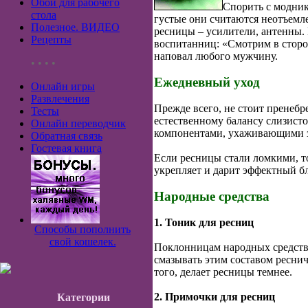
Обои для рабочего
Спорить с модник
стола
густые они считаются неотъемле
Полезное. ВИДЕО
ресницы – усилители, антенны. 
Рецепты
воспитанниц: «Смотрим в сторон
наповал любого мужчину.
• • • •
Ежедневный уход
Онлайн игры
Развлечения
Прежде всего, не стоит пренеб
Тесты
естественному балансу слизисто
Онлайн переводчик
компонентами, ухаживающими за
Обратная связь
Гостевая книга
Если ресницы стали ломкими, т
укрепляет и дарит эффектный бл
Народные средства
1. Тоник для ресниц
Способы пополнить
свой кошелек.
Поклонницам народных средств м
смазывать этим составом реснич
того, делает ресницы темнее.
2. Примочки для ресниц
Категории