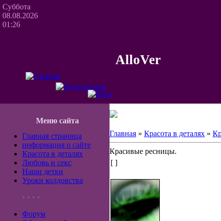
Суббота
08.08.2026
01:26
AlloVer
Меню сайта
Главная
»
Красота в деталях
»
Кр
Главная страница
информация о сайте
Красивые ресницы.
Красота в деталях
Любовь и секс
[ ]
Наши детки
Уроки колдовства
• • • •
Форум