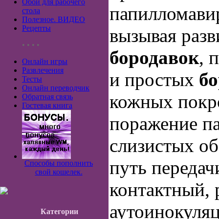
Обои для рабочего
папилломавир
стола
Полезное. ВИДЕО
Рецепты
вызывая разв
• • • •
бородавок
, 
Онлайн игры
Развлечения
и простых
бо
Тесты
Онлайн переводчик
кожных покро
Обратная связь
Гостевая книга
поражение п
слизистых об
путь передач
Способы пополнить
свой кошелек.
контактный, 
аутоинокуляц
Категории