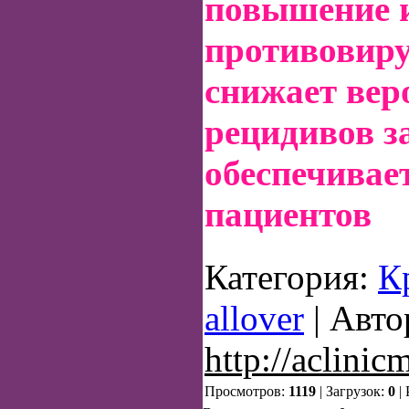
повышение 
противовиру
снижает вер
рецидивов з
обеспечивае
пациентов
Категория:
К
allover
| Авто
http://aclinic
Просмотров:
1119
| Загрузок:
0
|