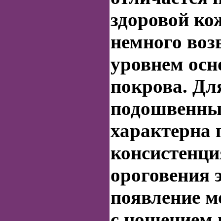
здоровой ко
немного воз
уровнем осн
покрова. Дл
подошвенн
характерна 
консистенци
ороговения 
появление м
с ношением 