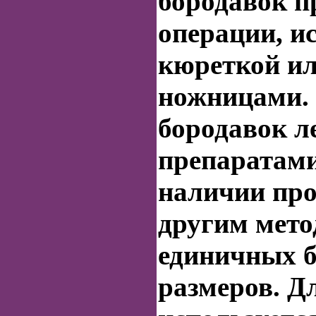
бородавок
п
операции, и
кюреткой и
ножницами.
бородавок
л
препаратами
наличии про
другим мето
единичных
размеров. Д