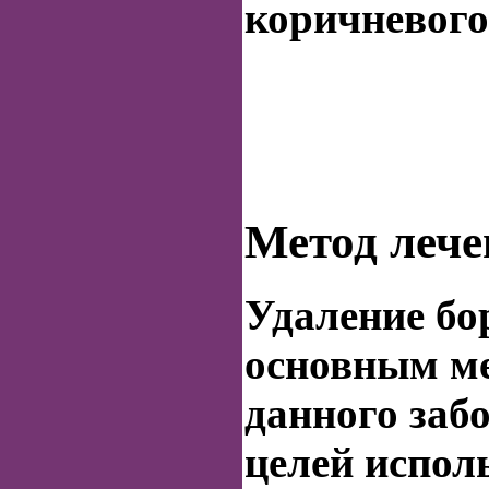
коричневого
Метод лече
Удаление бо
основным ме
данного заб
целей испол