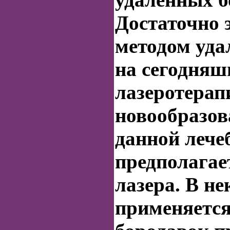
Достаточно
методом
уда
на сегодняш
лазеротерап
новообразов
данной леч
предполагае
лазера. В н
применяетс