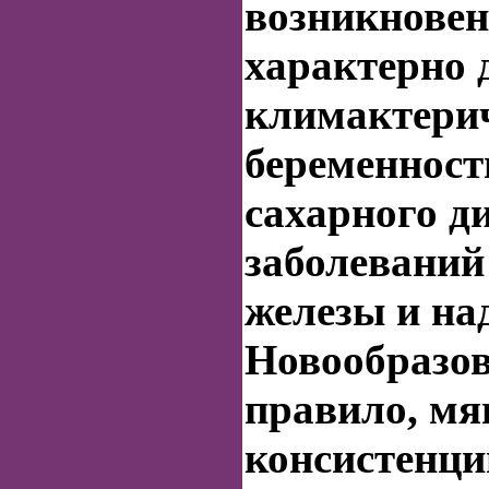
возникновен
характерно 
климактерич
беременност
сахарного ди
заболевани
железы и на
Новообразов
правило, мя
консистенци