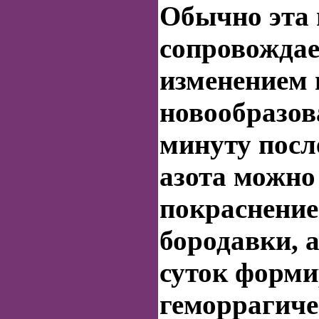
Обычно эта
сопровождае
изменением 
новообразов
минуту посл
азота можно
покраснение
бородавки
, 
суток форми
геморрагич