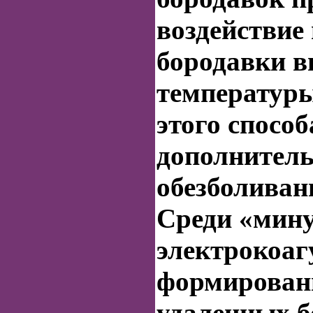
воздействие
бородавки
в
температур
этого способ
дополнитель
обезболиван
Среди «мину
электрокоаг
формировани
удаленных б