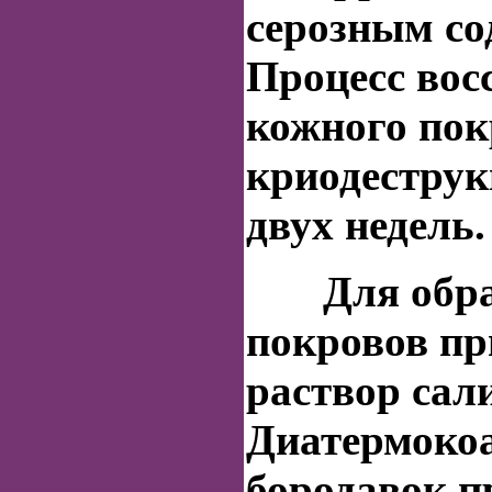
серозным с
Процесс вос
кожного пок
криодеструк
двух недель.
Для обраб
покровов п
раствор сал
Диатермоко
бородавок
п