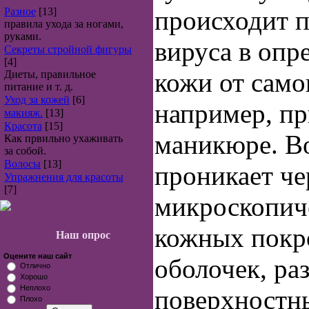
Разное
[13]
происходит 
правила ухода за ногами,
руками.
вируса в опр
Секреты стройной фигуры
[4]
кожи от само
Диеты, правильное
питание и т. д.
Уход за кожей
[6]
например, пр
макияж.
[13]
Красота
[15]
маникюре. В
Как првильно ухаживать
за собой.
Волосы
[13]
проникает че
Упражнения для красоты
[7]
микроскопич
кожных покр
Наш опрос
Оцените наш сайт
оболочек, ра
Отлично
Хорошо
Неплохо
поверхностны
Плохо