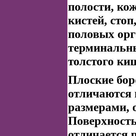
полости, ко
кистей, сто
половых орг
терминальн
толстого ки
Плоские
бор
отличаются
размерами, 
Поверхност
отличается п