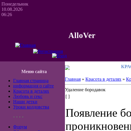
Понедельник
10.08.2026
06:26
AlloVer
КРА
Меню сайта
Главная
»
Красота в деталях
»
Кр
Главная страница
информация о сайте
Удаление бородавок
Красота в деталях
Любовь и секс
[ ]
Наши детки
Уроки колдовства
Появление бо
• • • •
проникновен
Форум