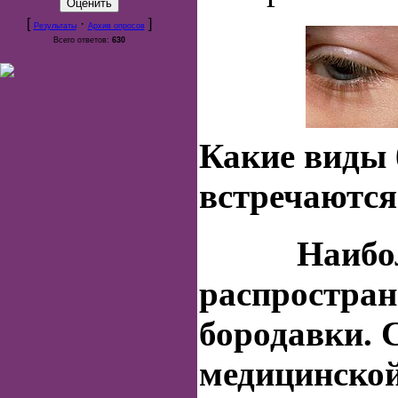
[
·
]
Результаты
Архив опросов
Всего ответов:
630
Какие виды 
встречаются
Наибо
распростра
бородавки
.
медицинской