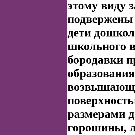
этому виду 
подвержены
дети дошкол
школьного в
бородавки п
образования
возвышающи
поверхность
размерами д
горошины, 