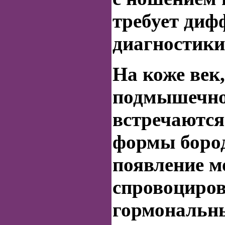
требует диф
диагностики
На коже век,
подмышечно
встречаются
формы
боро
появление м
спровоциро
гормональны