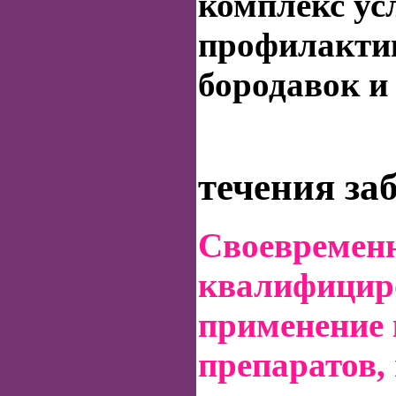
комплекс ус
профилакти
бородавок и 
течения за
Своевременн
квалифициро
применение 
препаратов,