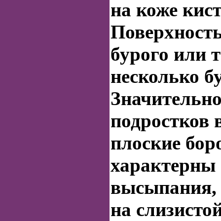
на коже кист
Поверхност
бурого или т
несколько б
Значительно
подростков 
плоские
бор
характерны
высыпания,
на слизисто