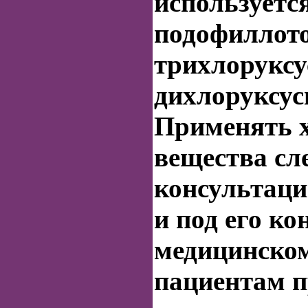
используетс
подофиллото
трихлоруксу
дихлоруксус
Применять 
вещества сл
консультаци
и под его к
медицинском
пациентам п