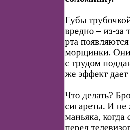
Губы трубочкой
вредно – из-за
рта появляются
морщинки. Они
с трудом подда
же эффект дает
Что делать? Бр
сигареты. И не
маньяка, когда 
перед телевизо