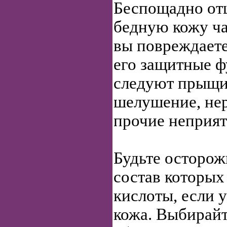
Беспощадно от
бедную кожу ча
вы повреждаете
его защитные ф
следуют прыщи
шелушение, не
прочие неприят
Будьте осторож
состав которых
кислоты, если у
кожа. Выбирайт