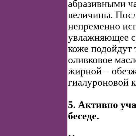
абразивными ч
величины. Пос
непременно ис
увлажняющее с
коже подойдут 
оливковое масл
жирной – обез
гиалуроновой к
5. Активно уч
беседе.