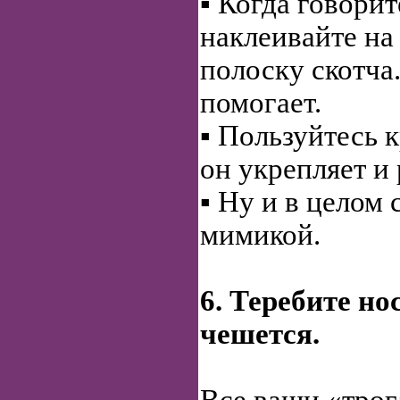
▪ Когда говорит
наклеивайте на
полоску скотча.
помогает.
▪ Пользуйтесь
он укрепляет и 
▪ Ну и в целом 
мимикой.
6. Теребите но
чешется.