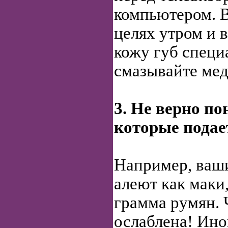
компьютером. 
целях утром и 
кожу губ специ
смазывайте мед
3. Не верно по
которые подае
Например, ваш
алеют как маки,
грамма румян. 
ослаблена! Ино