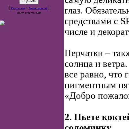
[
·
]
глаз. Обязатель
Результаты
Архив опросов
Всего ответов:
630
средствами с S
числе и декора
Перчатки – так
солнца и ветра
все равно, что
пигментным пя
«Добро пожалов
2. Пьете кокте
соломинку.