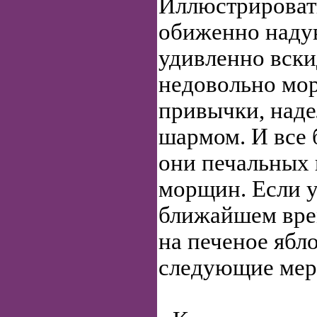
Иллюстрироват
обиженно надув
удивленно вски
недовольно мо
привычки, над
шармом. И все 
они печальных 
морщин. Если у
ближайшем вре
на печеное ябл
следующие мер