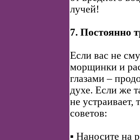
лучей!
7. Постоянно т
Если вас не см
морщинки и рас
глазами – прод
духе. Если же т
не устраивает, 
советов:
▪ Наносите
на 