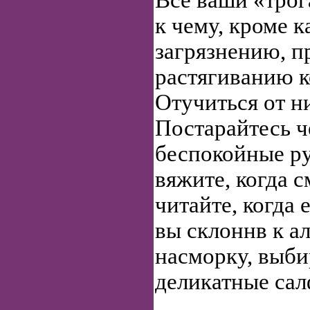
Все ваши «трог
к чему, кроме 
загрязнению, 
растягиванию к
Отучиться от н
Постарайтесь ч
беспокойные ру
вяжите, когда с
читайте, когда 
вы склоннв к а
насморку, выби
деликатные сал