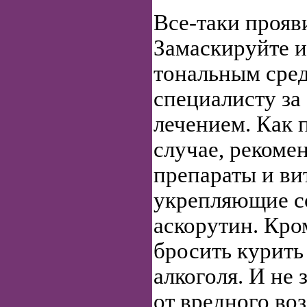
Все-таки прояв
Замаскируйте 
тональным сре
специалисту за
лечением. Как п
случае, рекоме
препараты и ви
укрепляющие с
аскорутин. Кро
бросить курить 
алкоголя. И не
от вредного во