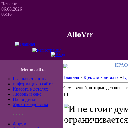
Четверг
06.08.2026
05:16
AlloVer
КРАС
Меню сайта
Главная
»
Красота в деталях
»
Кр
Главная страница
информация о сайте
Семь вещей, которые делают вас
Красота в деталях
Любовь и секс
[ ]
Наши детки
Уроки колдовства
И не стоит дум
• • • •
ограничивается
Форум