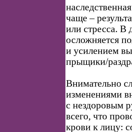
наследственная
чаще – результ
или стресса. В
осложняется п
и усилением в
прыщики/раздр
Внимательно сл
изменениями вн
с нездоровым р
всего, что про
крови к лицу: 