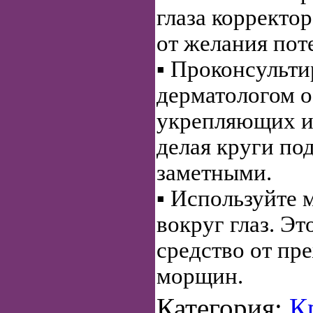
глаза корректор
от желания поте
▪ Проконсульти
дерматологом о
укрепляющих и
делая круги по
заметными.
▪ Используйте 
вокруг глаз. Э
средство от п
морщин.
Категория:
К