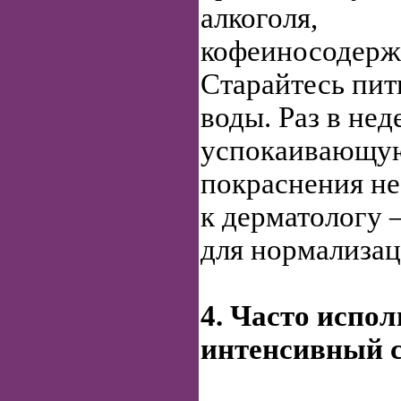
алкоголя,
кофеиносодерж
Старайтесь пит
воды. Раз в не
успокаивающую
покраснения не
к дерматологу 
для нормализац
4. Часто испо
интенсивный с