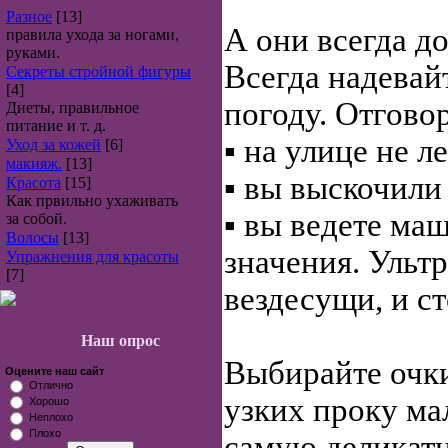
Разное
[13]
А они всегда д
правила ухода за ногами,
руками.
Всегда надевай
Секреты стройной фигуры
[4]
погоду. Отгово
Диеты, правильное
питание и т. д.
▪ на улице не л
Уход за кожей
[6]
макияж.
[13]
▪ вы выскочили
Красота
[15]
Как првильно ухаживать
▪ вы ведете ма
за собой.
Волосы
[13]
значения. Ульт
Упражнения для красоты
[7]
вездесущи, и ст
Наш опрос
Выбирайте очки
Оцените наш сайт
Отлично
узких проку ма
Хорошо
Неплохо
Плохо
самую деликатн