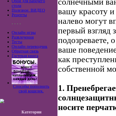
солнечными ва
Обои для рабочего
стола
вашу красоту и
Полезное. ВИДЕО
Рецепты
налево могут в
• • • •
первый взгляд 
Онлайн игры
Развлечения
подозреваете, о
Тесты
Онлайн переводчик
ваше поведени
Обратная связь
Гостевая книга
как преступлен
собственной м
1. Пренебрегае
Способы пополнить
свой кошелек.
солнцезащитн
носите перчат
Категории