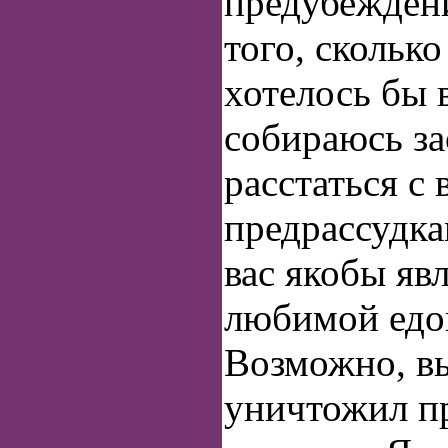
предубежден
того, скольк
хотелось бы 
собираюсь за
расстаться с
предрассудка
вас якобы яв
любимой едо
Возможно, вы
уничтожил п