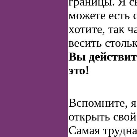
границы. Я с
можете есть 
хотите, так ч
весить стольк
Вы действит
это!
Вспомните, я
открыть свой
Самая трудна