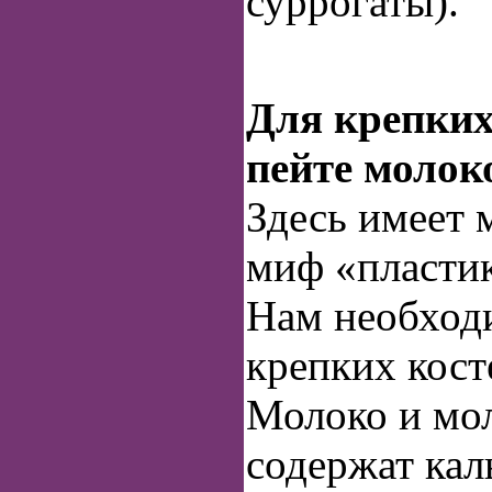
суррогаты).
Для крепких
пейте молок
Здесь имеет 
миф «пластик
Нам необход
крепких кост
Молоко и мо
содержат кал