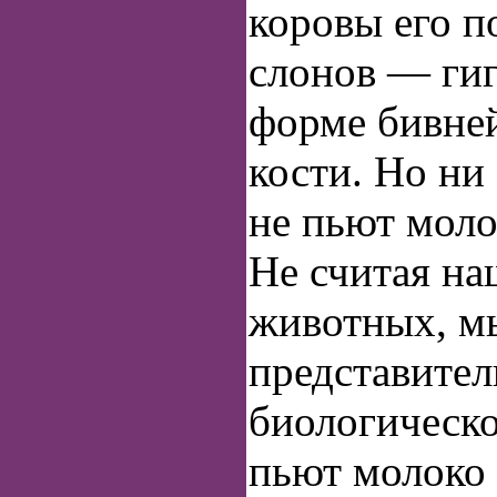
коровы его п
слонов — гиг
форме бивне
кости. Но ни
не пьют моло
Не считая н
животных, 
представител
биологическо
пьют молоко