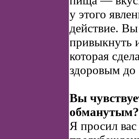
пища — вкусн
у этого явлен
действие. Вы
привыкнуть и
которая сдел
здоровым до 
Вы чувствуе
обманутым?
Я просил вас 