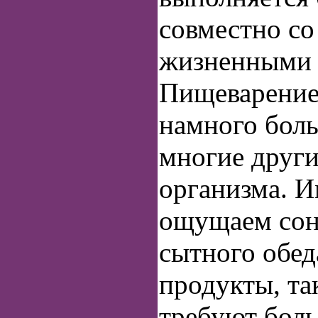
совместно с
жизненными 
Пищеварение
намного боль
многие друг
организма. 
ощущаем сон
сытного обед
продукты, та
требуют боль