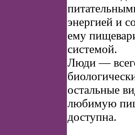
питательным
энергией и с
ему пищевар
системой.
Люди — всег
биологически
остальные ви
любимую пищ
доступна.