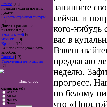
Разное
[13]
запишите сво
правила ухода за ногами,
руками.
сейчас и поп
Секреты стройной фигуры
[4]
кого‑нибудь 
Диеты, правильное
питание и т. д.
Уход за кожей
[6]
вас в купаль
макияж.
[13]
Красота
[15]
Взвешивайте
Как првильно ухаживать
за собой.
Волосы
[13]
предлагаю дел
Упражнения для красоты
[7]
неделю. Зафи
прогресс. Н
Наш опрос
Оцените наш сайт
по белому ци
Отлично
Хорошо
Неплохо
что «Просто
Плохо