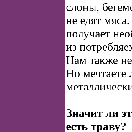
слоны, беге
не едят мяса
получает не
из потребляе
Нам также не
Но мечтаете 
металлическ
Значит ли эт
есть траву?