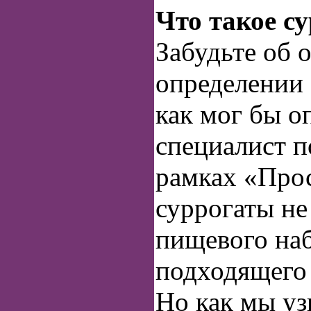
Что такое с
Забудьте об
определении 
как мог бы о
специалист п
рамках «Про
суррогаты не
пищевого наб
подходящего 
Но как мы узн