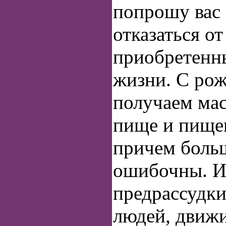
попрошу вас 
отказаться от
приобретенны
жизни. С ро
получаем ма
пище и пище
причем боль
ошибочны. И
предрассудки
людей, движ