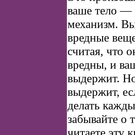
ваше тело —
механизм. Вы
вредные веще
считая, что о
вредны, и ва
выдержит. Но
выдержит, ес
делать кажды
забывайте о 
читаете эту 