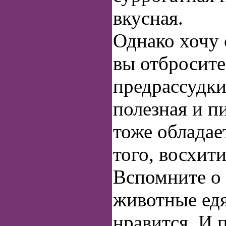
вкусная.
Однако хочу с
вы отбросите
предрассудки
полезная и п
тоже обладае
того, восхит
Вспомните о 
животные едя
нравится. И 