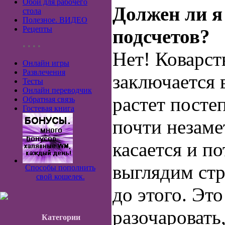
Обои для рабочего
Должен ли я
стола
Полезное. ВИДЕО
Рецепты
подсчетов?
• • • •
Нет! Коварс
Онлайн игры
Развлечения
заключается в
Тесты
Онлайн переводчик
растет постеп
Обратная связь
Гостевая книга
почти незаме
касается и п
выглядим стр
Способы пополнить
свой кошелек.
до этого. Эт
разочаровать
Категории