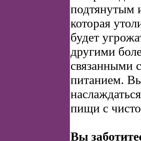
подтянутым 
которая утоли
будет угрожа
другими бол
связанными 
питанием. Вы
наслаждатьс
пищи с чисто
Вы заботитес