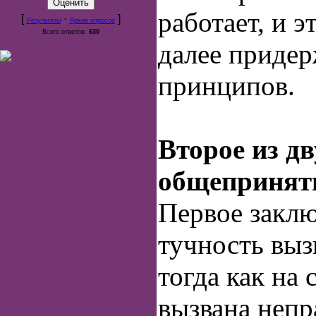
работает, и э
[
·
]
Результаты
Архив опросов
Всего ответов:
630
далее придер
принципов.
Второе из дв
общепринят
Первое заклю
тучность выз
тогда как на 
вызвана неп