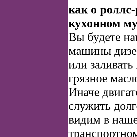
как о роллс‑
кухонном му
Вы будете на
машины дизе
или заливать 
грязное масл
Иначе двигат
служить долг
видим в наш
транспортном