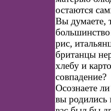
остаются са
Вы думаете, т
большинство 
рис, итальян
британцы не
хлебу и кар
совпадение?
Осознаете ли
вы родились 
вас был бы д