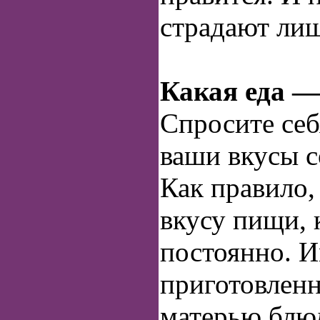
страдают ли
Какая еда 
Спросите себ
ваши вкусы с
Как правило,
вкусу пищи, 
постоянно. 
приготовлен
матерью блюд