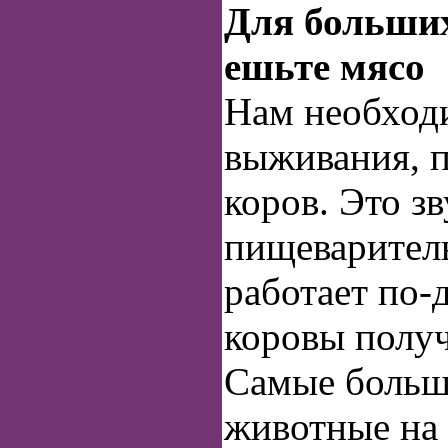
Для больши
ешьте мясо
Нам необход
выживания, 
коров. Это з
пищеварител
работает по‑
коровы полу
Самые больш
животные на 