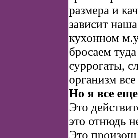
размера и ка
зависит наша
кухонном м.
бросаем туда
суррогаты, с
организм все
Но я все еще
Это действит
это отнюдь н
Это произошл