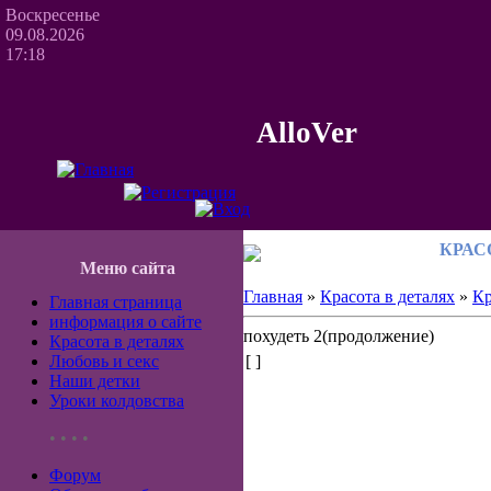
Воскресенье
09.08.2026
17:18
AlloVer
КРАС
Меню сайта
Главная
»
Красота в деталях
»
Кр
Главная страница
информация о сайте
похудеть 2(продолжение)
Красота в деталях
Любовь и секс
[ ]
Наши детки
Уроки колдовства
• • • •
Форум