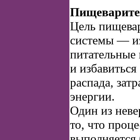
Пищеварите
Цель пищева
системы — и
питательные 
и избавиться
распада, зат
энергии.
Один из нев
то, что проц
выполняется 