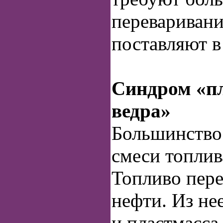
переваривани
поставляют в
Синдром «п
ведра»
Большинство
смеси топлива
Топливо пере
нефти. Из не
и пластмасса.