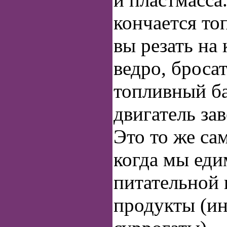
кончается то
вы резать на
ведро, бросат
топливный ба
двигатель зав
Это то же са
когда мы еди
питательной
продукты (и