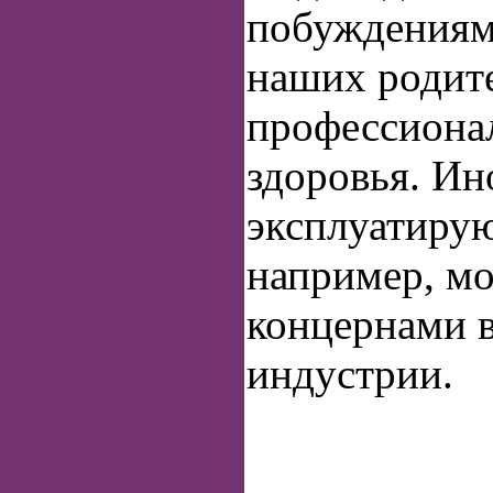
побуждениям
наших родит
профессионал
здоровья. Ин
эксплуатирую
например, м
концернами 
индустрии.