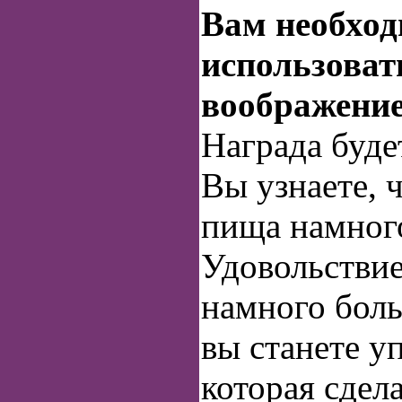
Вам необхо
использоват
воображени
Награда буде
Вы узнаете, 
пища намного
Удовольствие
намного боль
вы станете у
которая сдела