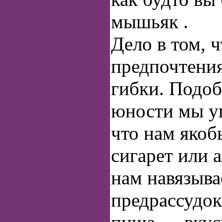
мышьяк .
Дело в том, 
предпочтения
гибки. Подоб
юности мы уп
что нам якоб
сигарет или 
нам навязыва
предрассудок