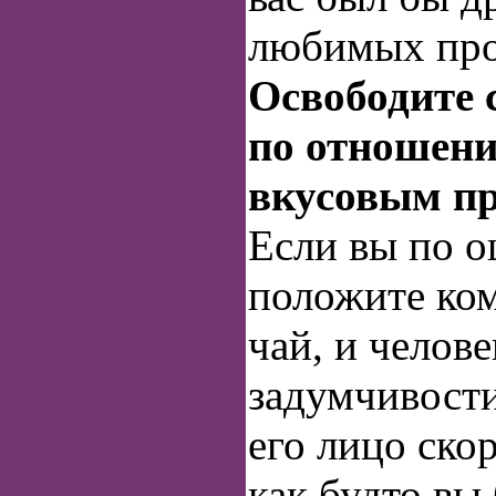
любимых про
Освободите с
по отношени
вкусовым п
Если вы по о
положите ком
чай, и челов
задумчивости
его лицо ско
как будто вы