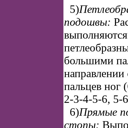
5)
Петлеобр
подошвы:
Ра
выполняются
петлеобразн
большими па
направлении 
пальцев ног (
2-3-4-5-6, 5-6
6)
Прямые п
стопы:
Выпо