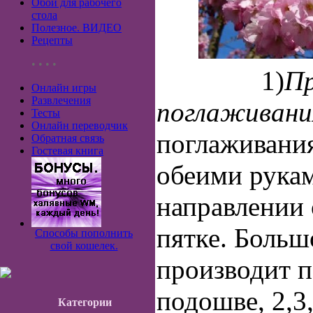
Обои для рабочего
стола
Полезное. ВИДЕО
Рецепты
• • • •
1)
П
Онлайн игры
Развлечения
поглаживани
Тесты
Онлайн переводчик
поглаживани
Обратная связь
Гостевая книга
обеими рукам
направлении 
пятке. Больш
Способы пополнить
свой кошелек.
производит п
подошве, 2,3,
Категории