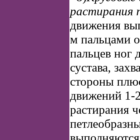
растирания 
движения вып
м пальцами о
пальцев ног 
сустава, зах
стороны плю
движений 1-2
растирания ч
петлеобразн
выполняются