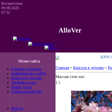
Воскресенье
09.08.2026
07:52
AlloVer
КРАС
Меню сайта
Главная
»
Красота в деталях
»
Ра
Главная страница
информация о сайте
Массаж стоп ног.
Красота в деталях
Любовь и секс
[ ]
Наши детки
Уроки колдовства
• • • •
Форум