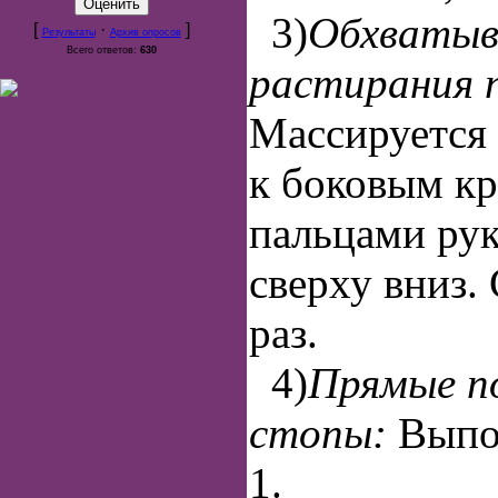
3)
Обхваты
[
·
]
Результаты
Архив опросов
Всего ответов:
630
растирания 
Массируется 
к боковым к
пальцами ру
сверху вниз. 
раз.
4)
Прямые п
стопы:
Выпо
1.