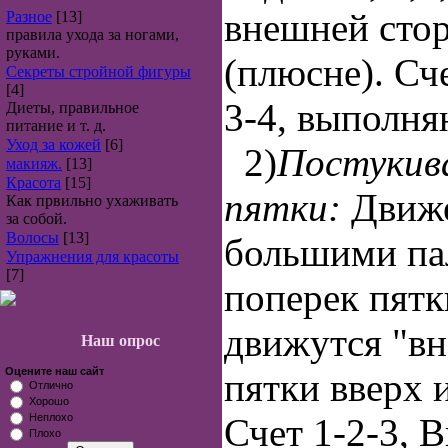
внешней сто
Разное
[13]
правила ухода за ногами,
руками.
(плюсне). Сч
Секреты стройной фигуры
[4]
3-4, выполняю
Диеты, правильное
питание и т. д.
Уход за кожей
[6]
2)
Постукив
макияж.
[13]
Красота
[15]
пятки:
Движ
Как првильно ухаживать
за собой.
Волосы
[13]
большими па
Упражнения для красоты
[7]
поперек пятк
движутся "вн
Наш опрос
Оцените наш сайт
пятки вверх и
Отлично
Хорошо
Неплохо
Счет 1-2-3, В
Плохо