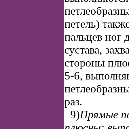
петлеобразн
петель) такж
пальцев ног 
сустава, зах
стороны плюс
5-6, выполня
петлеобразны
раз.
9)
Прямые п
плюсны: вып