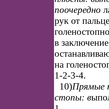
поочередно
л
рук от пальц
голеностопног
в заключение
останавливаю
на голеносто
1-2-3-4.
10)
Прямые 
стопы: в
ыпо
1.