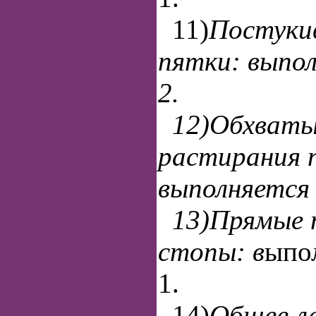
11)
Постуки
пятки: выпо
2.
12)Обхват
растирания 
выполняется
13)Прямые 
стопы: в
ыпо
1.
14)
Общее ле