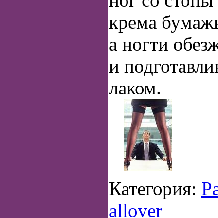
ног со стопы
крема бумаж
а ногти обез
и подготавл
лаком.
Категория:
Р
allover