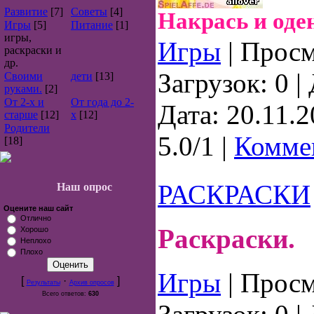
Развитие
[7]
Советы
[4]
Накрась и оден
Игры
[5]
Питание
[1]
игры,
Игры
| Просм
раскраски и
др.
Загрузок: 0 
Своими
дети
[13]
руками.
[2]
От 2-х и
От года до 2-
Дата:
20.11.
старше
[12]
х
[12]
Родители
5.0/1 |
Коммен
[18]
РАСКРАСКИ
Наш опрос
Оцените наш сайт
Отлично
Раскраски.
Хорошо
Неплохо
Плохо
Игры
| Просм
[
·
]
Результаты
Архив опросов
Всего ответов:
630