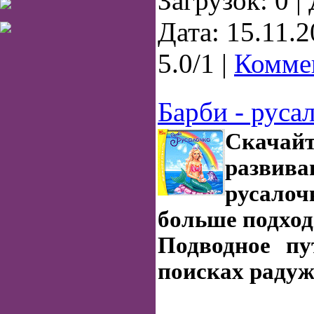
Загрузок: 0 
Дата:
15.11.
5.0/1 |
Коммен
Барби - руса
Скачайт
развива
русалочк
больше подход
Подводное пу
поисках раду