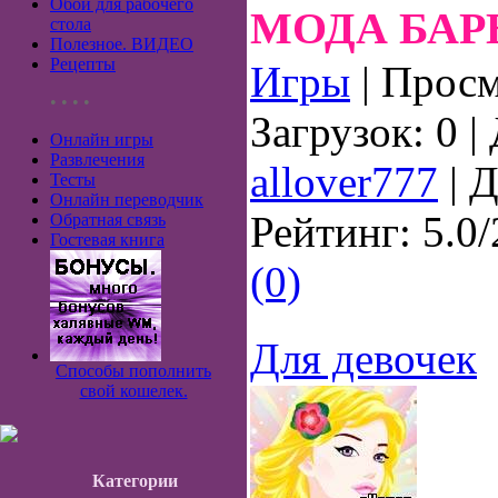
Обои для рабочего
МОДА БАР
стола
Полезное. ВИДЕО
Рецепты
Игры
| Просм
• • • •
Загрузок: 0 |
Онлайн игры
Развлечения
allover777
| Д
Тесты
Онлайн переводчик
Рейтинг: 5.0/
Обратная связь
Гостевая книга
(0)
Для девочек
Способы пополнить
свой кошелек.
Категории