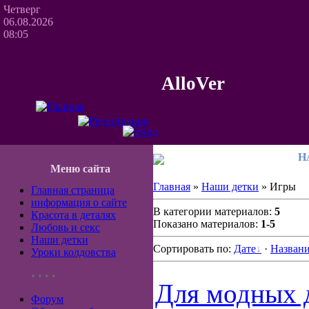
Четверг
06.08.2026
08:05
AlloVer
Н
Меню сайта
Главная
»
Наши детки
» Игры
Главная страница
информация о сайте
В категории материалов:
5
Красота в деталях
Показано материалов:
1-5
Любовь и секс
Наши детки
Сортировать по:
Дате
·
Назван
Уроки колдовства
• • • •
Для модных 
Форум