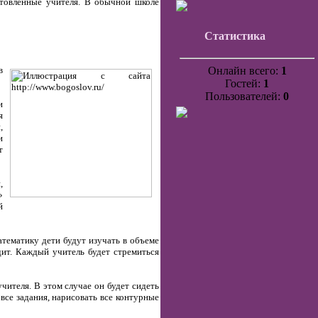
отовленные учителя. В обычной школе
Статистика
в
Онлайн всего:
1
Гостей:
1
Пользователей:
0
и
я
,
и
т
,
»
й
атематику дети будут изучать в объеме
дит. Каждый учитель будет стремиться
учителя. В этом случае он будет сидеть
все задания, нарисовать все контурные