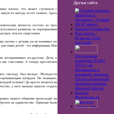
Друзья сайта
амое плохое, что может случиться с
какую-то выгоду из его таланта. Здесь
ловеческая личность состоит из трех
Каталог@cindex.Ru
ектуального развития, не перепрыгивая
ыстрее, чем его сверстники.
Рэп портал -
Игры,мp-3,hip-
у скучно с детьми, он не понимает их
hop,crunk
 для таких детей - это информация. Или
Натуральная
нь воспринимают по-другому. Дети, о
косметика BABY
и мы счастливы. А теперь просчитаем
TEVA для
беременных и
 кто смолоду был молод». Молодости
кормящих женщин.
 оценивающим взглядом. Он понимает,
Оптово-розничный
молодой человек? Да просто женится на
интернет-магазин.
чество, у него меньше шансов создать
Женский форум.
Каталог
Photoshopia.ru
едьмых нашего общения происходит на
бречен на одиночество. Одиноки были