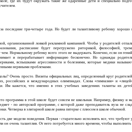
оле, где их будут окружать такие же одаренные дети и специально подг
учителем.
за последние три-четыре года. Но будет ли талантливому ребенку хорошо 
ой, организованной ловкой рекламной кампанией. Чтобы у родителей отпал
азования, расписание будет перегружено риторикой, философией, трем
 чем. Нормальному ребенку всего этого не выдержать. Конечно, если он гений
инимает и перерабатывает информацию бесконечно. Но однажды родител
ериками, вспышками агрессивности и болезнями, которые медики называю
ленными нервными проблемами.
колы? Очень просто. Визиты официальных лиц, определенный круг родителей
их, российских и международных олимпиадах. Слова «гимназия» и «лицей
ки. Им кажется, что именно в этих учебных заведениях таланты их дете
что программа в этой школе будет совсем не школьная. Например, физику и м
едмет - по авторской программе, с которой даже преподаватель вуза не сла
нки. Четверка в элитарной школе равна пятерке с плюсом в школе обычной.
сть две модели поведения. Первая - старательно исполнять все, что требуют 
ли он очень талантлив. От него потребуется много времени, чтобы выполнить 