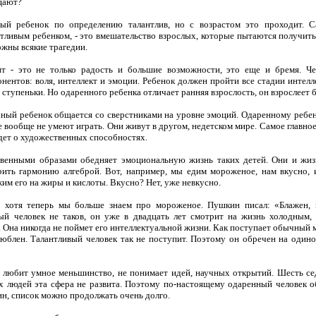
ают?
ый ребенок по определению талантлив, но с возрастом это проходит. С
тливым ребенком, - это вмешательство взрослых, которые пытаются получить 
жны всякие трагедии.
нт - это не только радость и большие возможности, это еще и бремя. Че
нентов: воля, интеллект и эмоции. Ребенок должен пройти все стадии интелл
 ступеньки. Но одаренного ребенка отличает ранняя взрослость, он взрослеет б
ный ребенок общается со сверстниками на уровне эмоций. Одаренному ребенк
е вообще не умеют играть. Они живут в другом, недетском мире. Самое главное
идет о художественных способностях.
венными образами обедняет эмоциональную жизнь таких детей. Они и жиз
рить гармонию алгеброй. Вот, например, мы едим мороженое, нам вкусно, 
им его на жиры и кислоты. Вкусно? Нет, уже невкусно.
 хотя теперь мы больше знаем про мороженое. Пушкин писал: «Блажен,
ный человек не таков, он уже в двадцать лет смотрит на жизнь холодным,
. Она никогда не поймет его интеллектуальной жизни. Как поступает обычный 
люблен. Талантливый человек так не поступит. Поэтому он обречен на одино
е любит умное меньшинство, не понимает идей, научных открытий. Шесть с
 людей эта сфера не развита. Поэтому по-настоящему одаренный человек о
н, список можно продолжать очень долго.