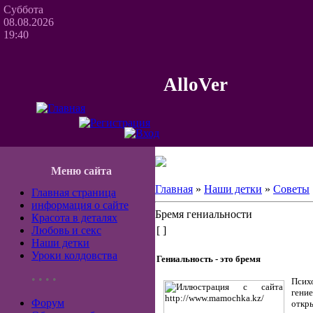
Суббота
08.08.2026
19:40
AlloVer
Меню сайта
Главная
»
Наши детки
»
Советы
Главная страница
информация о сайте
Бремя гениальности
Красота в деталях
Любовь и секс
[ ]
Наши детки
Уроки колдовства
Гениальность - это бремя
• • • •
Псих
гени
Форум
откр