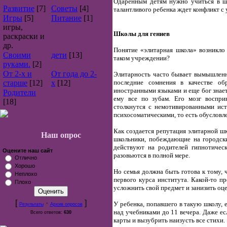
Одаренным детям нужно учиться в шк
Развитие
[7]
Советы
[4]
талантливого ребенка ждет конфликт с 
Игры
[5]
Питание
[1]
игры,
Школы для гениев
раскраски и
др.
Понятие «элитарная школа» возникло 
Своими
дети
[13]
таком учреждении?
руками.
[2]
От 2-х и
От года до 2-
Элитарность часто бывает вымышленн
старше
[12]
х
[12]
последние сомнения в качестве обр
иностранными языками и еще бог знает
Родители
ему все по зубам. Его мозг воспр
[18]
столкнутся с немотивированными ист
психосоматическими, то есть обуслов
Как создается репутация элитарной ш
Наш опрос
школьники, побеждающие на городск
действуют на родителей гипнотичес
Оцените наш сайт
разовьются в полной мере.
Отлично
Хорошо
Но семья должна быть готова к тому, 
Неплохо
первого курса института. Какой-то пр
Плохо
усложнить свой предмет и занизить оце
[
·
]
У ребенка, попавшего в такую школу, е
Результаты
Архив опросов
над учебниками до 11 вечера. Даже ес
Всего ответов:
630
карты и вызубрить наизусть все стихи.