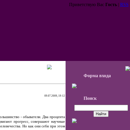
Приветствую Вас
Гость
|
RSS
Форма входа
09.07.2009, 19:12
Поиск
Большинство - обыватели. Два процента
двигают прогресс, совершают научные
еловечества. Но как они себя при этом