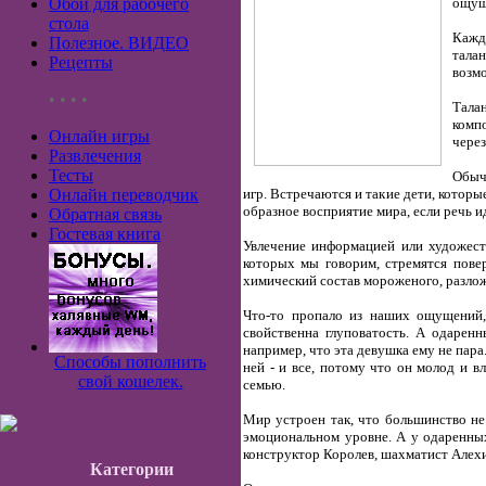
Обои для рабочего
ощущ
стола
Кажд
Полезное. ВИДЕО
талан
Рецепты
возмо
• • • •
Тала
компо
Онлайн игры
через
Развлечения
Тесты
Обыч
Онлайн переводчик
игр. Встречаются и такие дети, которы
образное восприятие мира, если речь 
Обратная связь
Гостевая книга
Увлечение информацией или художест
которых мы говорим, стремятся пове
химический состав мороженого, разлож
Что-то пропало из наших ощущений,
свойственна глуповатость. А одарен
например, что эта девушка ему не пара
Способы пополнить
ней - и все, потому что он молод и в
свой кошелек.
семью.
Мир устроен так, что большинство н
эмоциональном уровне. А у одаренных
конструктор Королев, шахматист Алехи
Категории