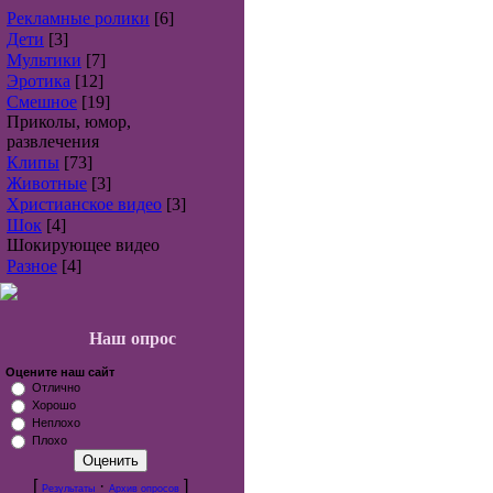
Рекламные ролики
[6]
Дети
[3]
Мультики
[7]
Эротика
[12]
Смешное
[19]
Приколы, юмор,
развлечения
Клипы
[73]
Животные
[3]
Христианское видео
[3]
Шок
[4]
Шокирующее видео
Разное
[4]
Наш опрос
Оцените наш сайт
Отлично
Хорошо
Неплохо
Плохо
[
·
]
Результаты
Архив опросов