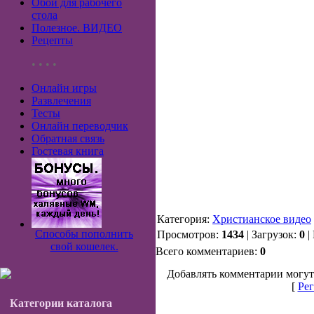
Обои для рабочего
стола
Полезное. ВИДЕО
Рецепты
• • • •
Онлайн игры
Развлечения
Тесты
Онлайн переводчик
Обратная связь
Гостевая книга
Категория:
Христианское видео
Способы пополнить
Просмотров:
1434
| Загрузок:
0
|
свой кошелек.
Всего комментариев:
0
Добавлять комментарии могут
[
Рег
Категории каталога