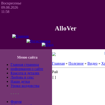
Воскресенье
09.08.2026
11:58
AlloVer
Меню сайта
Главная
»
Полезное
»
Видео
»
Хр
Главная страница
информация о сайте
Рай
Красота в деталях
Любовь и секс
[ ]
Наши детки
Уроки колдовства
• • • •
Форум