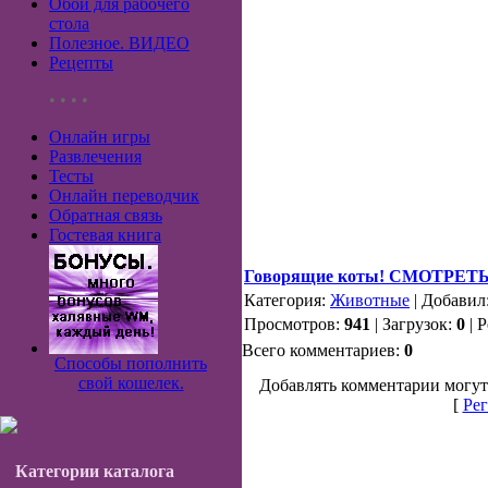
Обои для рабочего
стола
Полезное. ВИДЕО
Рецепты
• • • •
Онлайн игры
Развлечения
Тесты
Онлайн переводчик
Обратная связь
Гостевая книга
Говорящие коты! СМОТРЕТ
Категория:
Животные
| Добавил
Просмотров:
941
| Загрузок:
0
| 
Всего комментариев:
0
Способы пополнить
свой кошелек.
Добавлять комментарии могут
[
Рег
Категории каталога