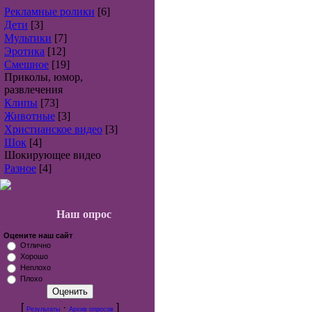
Рекламные ролики
[6]
Дети
[3]
Мультики
[7]
Эротика
[12]
Смешное
[19]
Приколы, юмор,
развлечения
Клипы
[73]
Животные
[3]
Христианское видео
[3]
Шок
[4]
Шокирующее видео
Разное
[4]
Наш опрос
Оцените наш сайт
Отлично
Хорошо
Неплохо
Плохо
[
·
]
Результаты
Архив опросов