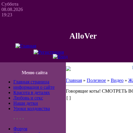
Суббота
08.08.2026
19:23
AlloVer
Меню сайта
Главная
»
Полезное
»
Видео
»
Ж
Главная страница
информация о сайте
Говорящие коты! СМОТРЕТЬ 
Красота в деталях
Любовь и секс
[ ]
Наши детки
Уроки колдовства
• • • •
Форум