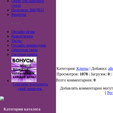
Обои для рабочего
стола
Полезное. ВИДЕО
Рецепты
• • • •
Онлайн игры
Развлечения
Тесты
Онлайн переводчик
Обратная связь
Гостевая книга
Категория:
Клипы
| Добавил:
all
Просмотров:
1078
| Загрузок:
0
|
Всего комментариев:
0
Способы пополнить
Добавлять комментарии могут
свой кошелек.
[
Рег
Категории каталога