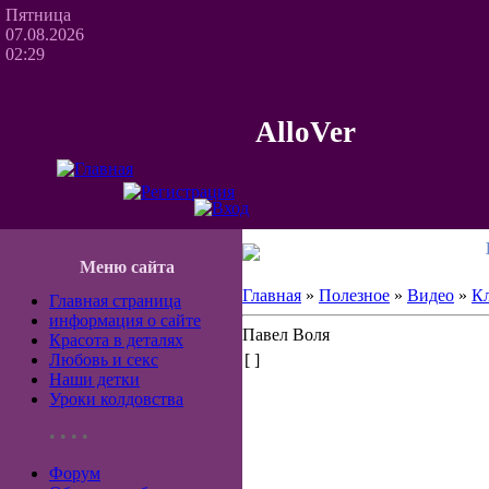
Пятница
07.08.2026
02:29
AlloVer
Меню сайта
Главная
»
Полезное
»
Видео
»
К
Главная страница
информация о сайте
Павел Воля
Красота в деталях
Любовь и секс
[ ]
Наши детки
Уроки колдовства
• • • •
Форум