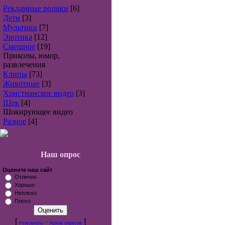
Рекламные ролики
[6]
Дети
[3]
Мультики
[7]
Эротика
[12]
Смешное
[19]
Приколы, юмор,
развлечения
Клипы
[73]
Животные
[3]
Христианское видео
[3]
Шок
[4]
Шокирующее видео
Разное
[4]
Наш опрос
Оцените наш сайт
Отлично
Хорошо
Неплохо
Плохо
[
·
]
Результаты
Архив опросов