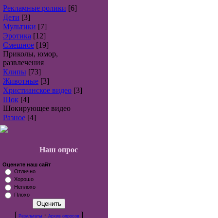
Рекламные ролики
[6]
Дети
[3]
Мультики
[7]
Эротика
[12]
Смешное
[19]
Приколы, юмор,
развлечения
Клипы
[73]
Животные
[3]
Христианское видео
[3]
Шок
[4]
Шокирующее видео
Разное
[4]
Наш опрос
Оцените наш сайт
Отлично
Хорошо
Неплохо
Плохо
[
·
]
Результаты
Архив опросов