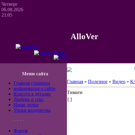
Четверг
06.08.2026
21:05
AlloVer
Меню сайта
Главная
»
Полезное
»
Видео
»
К
Главная страница
информация о сайте
Тимати
Красота в деталях
Любовь и секс
[ ]
Наши детки
Уроки колдовства
• • • •
Форум