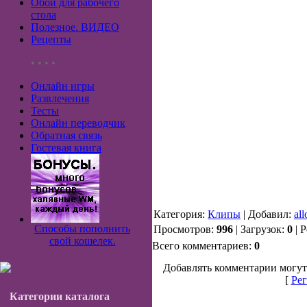
Обои для рабочего
стола
Полезное. ВИДЕО
Рецепты
• • • •
Онлайн игры
Развлечения
Тесты
Онлайн переводчик
Обратная связь
Гостевая книга
Категория:
Клипы
| Добавил:
all
Способы пополнить
Просмотров:
996
| Загрузок:
0
| 
свой кошелек.
Всего комментариев:
0
Добавлять комментарии могут
[
Рег
Категории каталога