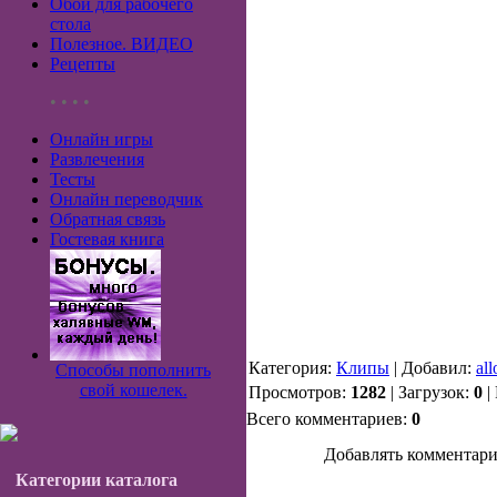
Обои для рабочего
стола
Полезное. ВИДЕО
Рецепты
• • • •
Онлайн игры
Развлечения
Тесты
Онлайн переводчик
Обратная связь
Гостевая книга
Категория:
Клипы
| Добавил:
al
Способы пополнить
свой кошелек.
Просмотров:
1282
| Загрузок:
0
|
Всего комментариев:
0
Добавлять комментари
Категории каталога