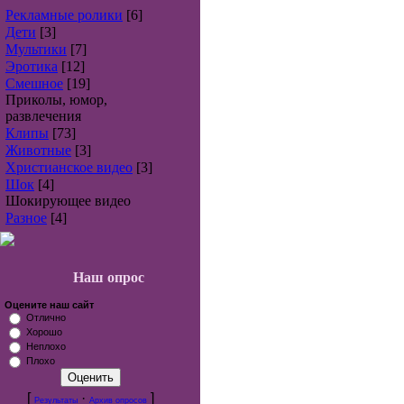
Рекламные ролики
[6]
Дети
[3]
Мультики
[7]
Эротика
[12]
Смешное
[19]
Приколы, юмор,
развлечения
Клипы
[73]
Животные
[3]
Христианское видео
[3]
Шок
[4]
Шокирующее видео
Разное
[4]
Наш опрос
Оцените наш сайт
Отлично
Хорошо
Неплохо
Плохо
[
·
]
Результаты
Архив опросов