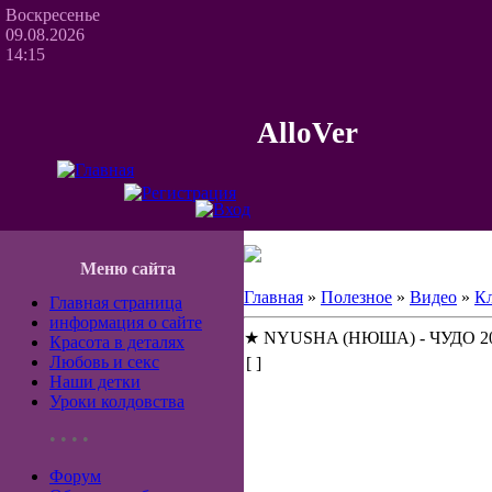
Воскресенье
09.08.2026
14:15
AlloVer
Меню сайта
Главная
»
Полезное
»
Видео
»
К
Главная страница
информация о сайте
★ NYUSHA (НЮША) - ЧУДО 2
Красота в деталях
Любовь и секс
[ ]
Наши детки
Уроки колдовства
• • • •
Форум