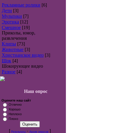
Рекламные ролики
[6]
Дети
[3]
Мультики
[7]
Эротика
[12]
Смешное
[19]
Приколы, юмор,
развлечения
Клипы
[73]
Животные
[3]
Христианское видео
[3]
Шок
[4]
Шокирующее видео
Разное
[4]
Наш опрос
Оцените наш сайт
Отлично
Хорошо
Неплохо
Плохо
[
·
]
Результаты
Архив опросов