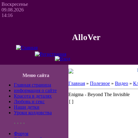
Воскресенье
09.08.2026
14:16
AlloVer
Меню сайта
Главная
»
Полезное
»
Видео
»
К
Главная страница
информация о сайте
Enigma - Beyond The Invisible
Красота в деталях
Любовь и секс
[ ]
Наши детки
Уроки колдовства
• • • •
Форум