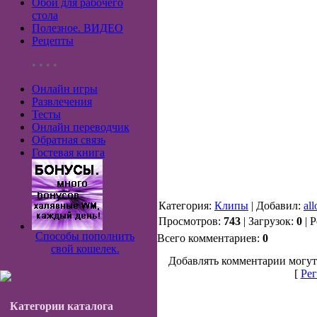
Обои для рабочего
стола
Полезное. ВИДЕО
Рецепты
• • • •
Онлайн игры
Развлечения
Тесты
Онлайн переводчик
Обратная связь
Гостевая книга
Категория:
Клипы
| Добавил:
al
Просмотров:
743
| Загрузок:
0
| 
Способы пополнить
Всего комментариев:
0
свой кошелек.
Добавлять комментарии могут
[
Рег
Категории каталога