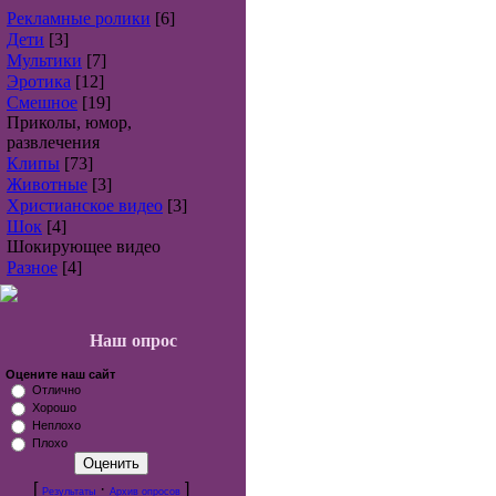
Рекламные ролики
[6]
Дети
[3]
Мультики
[7]
Эротика
[12]
Смешное
[19]
Приколы, юмор,
развлечения
Клипы
[73]
Животные
[3]
Христианское видео
[3]
Шок
[4]
Шокирующее видео
Разное
[4]
Наш опрос
Оцените наш сайт
Отлично
Хорошо
Неплохо
Плохо
[
·
]
Результаты
Архив опросов