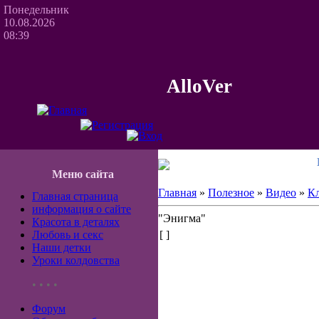
Понедельник
10.08.2026
08:39
AlloVer
Меню сайта
Главная
»
Полезное
»
Видео
»
К
Главная страница
информация о сайте
"Энигма"
Красота в деталях
Любовь и секс
[ ]
Наши детки
Уроки колдовства
• • • •
Форум