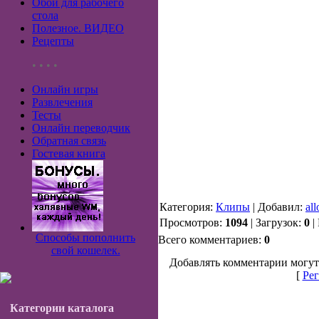
Обои для рабочего
стола
Полезное. ВИДЕО
Рецепты
• • • •
Онлайн игры
Развлечения
Тесты
Онлайн переводчик
Обратная связь
Гостевая книга
Категория:
Клипы
| Добавил:
al
Просмотров:
1094
| Загрузок:
0
|
Способы пополнить
Всего комментариев:
0
свой кошелек.
Добавлять комментарии могут
[
Рег
Категории каталога