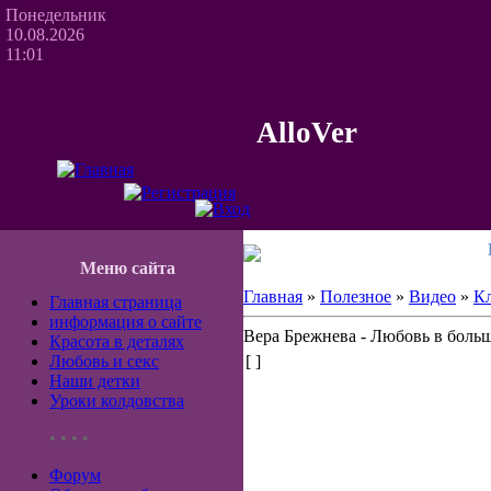
Понедельник
10.08.2026
11:01
AlloVer
Меню сайта
Главная
»
Полезное
»
Видео
»
К
Главная страница
информация о сайте
Вера Брежнева - Любовь в боль
Красота в деталях
Любовь и секс
[ ]
Наши детки
Уроки колдовства
• • • •
Форум