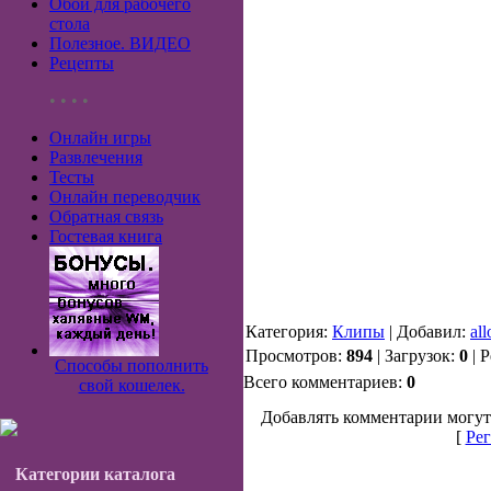
Обои для рабочего
стола
Полезное. ВИДЕО
Рецепты
• • • •
Онлайн игры
Развлечения
Тесты
Онлайн переводчик
Обратная связь
Гостевая книга
Категория:
Клипы
| Добавил:
all
Просмотров:
894
| Загрузок:
0
| 
Способы пополнить
Всего комментариев:
0
свой кошелек.
Добавлять комментарии могут
[
Рег
Категории каталога