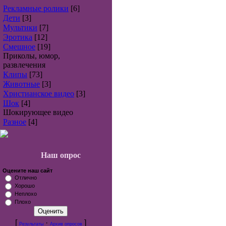
Рекламные ролики
[6]
Дети
[3]
Мультики
[7]
Эротика
[12]
Смешное
[19]
Приколы, юмор,
развлечения
Клипы
[73]
Животные
[3]
Христианское видео
[3]
Шок
[4]
Шокирующее видео
Разное
[4]
Наш опрос
Оцените наш сайт
Отлично
Хорошо
Неплохо
Плохо
[
·
]
Результаты
Архив опросов