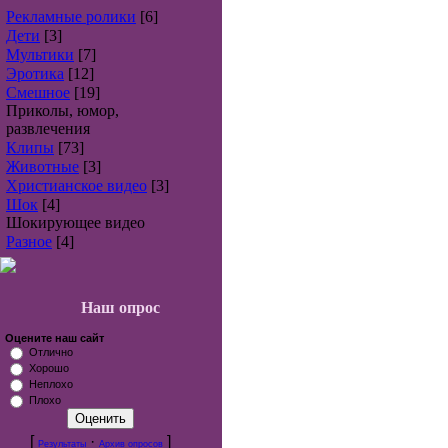
Рекламные ролики
[6]
Дети
[3]
Мультики
[7]
Эротика
[12]
Смешное
[19]
Приколы, юмор,
развлечения
Клипы
[73]
Животные
[3]
Христианское видео
[3]
Шок
[4]
Шокирующее видео
Разное
[4]
Наш опрос
Оцените наш сайт
Отлично
Хорошо
Неплохо
Плохо
[
·
]
Результаты
Архив опросов