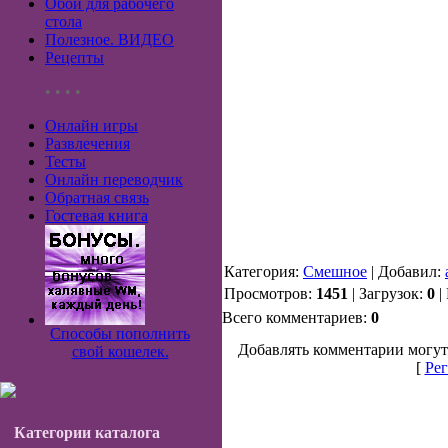
Обои для рабочего
стола
Полезное. ВИДЕО
Рецепты
• • • •
Онлайн игры
Развлечения
Тесты
Онлайн переводчик
Обратная связь
Гостевая книга
Категория:
Смешное
| Добавил:
Просмотров:
1451
| Загрузок:
0
|
Всего комментариев:
0
Способы пополнить
Добавлять комментарии могут
свой кошелек.
[
Рег
Категории каталога