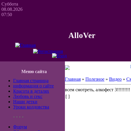
Суббота
08.08.2026
07:50
AlloVer
Меню сайта
Главная
»
Полезное
»
Видео
»
С
Главная страница
информация о сайте
всем смотреть, алкофест 3!!!!!!!!!
Красота в деталях
Любовь и секс
[ ]
Наши детки
Уроки колдовства
• • • •
Форум