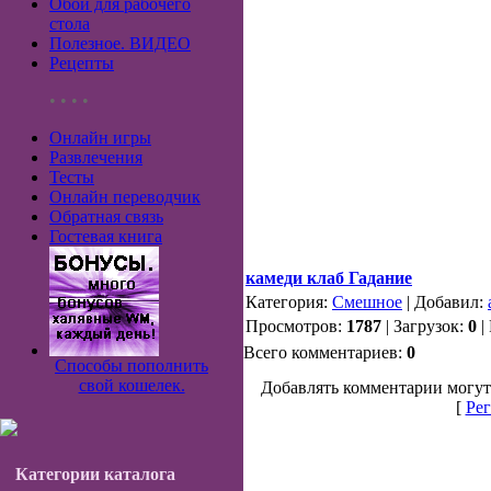
Обои для рабочего
стола
Полезное. ВИДЕО
Рецепты
• • • •
Онлайн игры
Развлечения
Тесты
Онлайн переводчик
Обратная связь
Гостевая книга
камеди клаб Гадание
Категория:
Смешное
| Добавил:
Просмотров:
1787
| Загрузок:
0
|
Всего комментариев:
0
Способы пополнить
свой кошелек.
Добавлять комментарии могут
[
Рег
Категории каталога