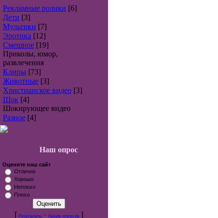
Рекламные ролики
[6]
Дети
[3]
Мультики
[7]
Эротика
[12]
Смешное
[19]
Приколы, юмор,
развлечения
Клипы
[73]
Животные
[3]
Христианское видео
[3]
Шок
[4]
Шокирующее видео
Разное
[4]
Наш опрос
Оцените наш сайт
Отлично
Хорошо
Неплохо
Плохо
[
·
]
Результаты
Архив опросов