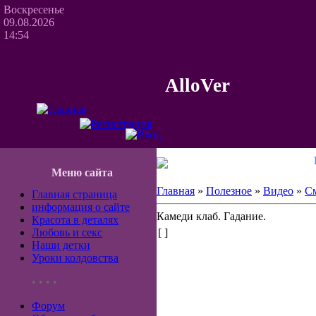
Воскресенье
09.08.2026
14:54
AlloVer
Меню сайта
Главная
»
Полезное
»
Видео
»
С
Главная страница
информация о сайте
Камеди клаб. Гадание.
Красота в деталях
Любовь и секс
[ ]
Наши детки
Уроки колдовства
• • • •
Форум