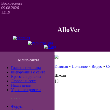
Воскресенье
09.08.2026
12:19
AlloVer
Меню сайта
Главная
»
Полезное
»
Видео
»
С
Главная страница
информация о сайте
Школа
Красота в деталях
Любовь и секс
[ ]
Наши детки
Уроки колдовства
• • • •
Форум