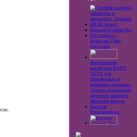
Каталог@cindex.Ru
Рэп портал -
Игры,мp-3,hip-
hop,crunk
Натуральная
косметика BABY
TEVA для
беременных и
кормящих женщин.
Оптово-розничный
интернет-магазин.
Женский форум.
Каталог
ели.
Photoshopia.ru