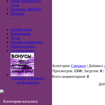
Обои для рабочего
стола
Полезное. ВИДЕО
Рецепты
• • • •
Онлайн игры
Развлечения
Тесты
Онлайн переводчик
Обратная связь
Гостевая книга
Категория:
Смешное
| Добавил:
Просмотров:
1350
| Загрузок:
0
|
Всего комментариев:
0
Способы пополнить
свой кошелек.
Доб
Категории каталога