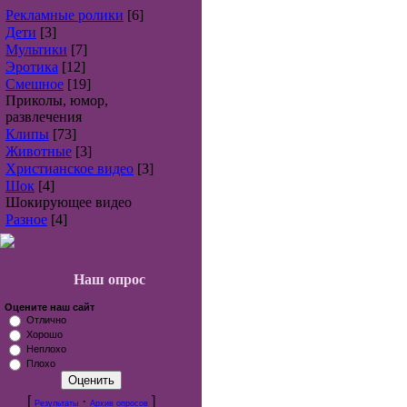
Рекламные ролики
[6]
Дети
[3]
Мультики
[7]
Эротика
[12]
Смешное
[19]
Приколы, юмор,
развлечения
Клипы
[73]
Животные
[3]
Христианское видео
[3]
Шок
[4]
Шокирующее видео
Разное
[4]
Наш опрос
Оцените наш сайт
Отлично
Хорошо
Неплохо
Плохо
[
·
]
Результаты
Архив опросов