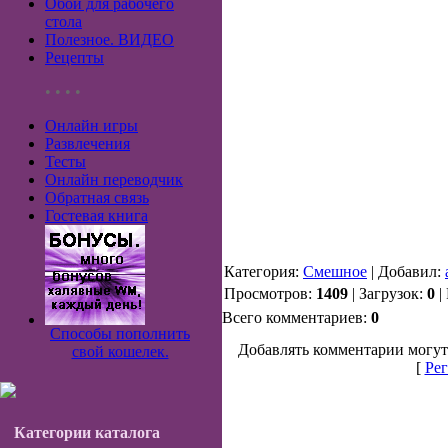
Обои для рабочего
стола
Полезное. ВИДЕО
Рецепты
• • • •
Онлайн игры
Развлечения
Тесты
Онлайн переводчик
Обратная связь
Гостевая книга
Категория:
Смешное
| Добавил:
Просмотров:
1409
| Загрузок:
0
|
Всего комментариев:
0
Способы пополнить
Добавлять комментарии могут
свой кошелек.
[
Рег
Категории каталога