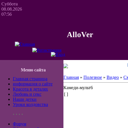
Суббота
08.08.2026
07:56
AlloVer
Меню сайта
Главная
»
Полезное
»
Видео
»
С
Главная страница
информация о сайте
Камеди-мульт6
Красота в деталях
Любовь и секс
[ ]
Наши детки
Уроки колдовства
• • • •
Форум