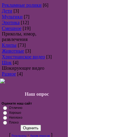
Рекламные ролики
[6]
Дети
[3]
Мультики
[7]
Эротика
[12]
Смешное
[19]
Приколы, юмор,
развлечения
Клипы
[73]
Животные
[3]
Христианское видео
[3]
Шок
[4]
Шокирующее видео
Разное
[4]
Наш опрос
Оцените наш сайт
Отлично
Хорошо
Неплохо
Плохо
[
·
]
Результаты
Архив опросов