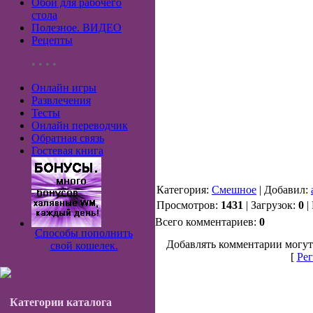
Обои для рабочего
стола
Полезное. ВИДЕО
Рецепты
• • • •
Онлайн игры
Развлечения
Тесты
Онлайн переводчик
Обратная связь
Гостевая книга
Категория:
Смешное
| Добавил:
Просмотров:
1431
| Загрузок:
0
|
Всего комментариев:
0
Способы пополнить
Добавлять комментарии могут
свой кошелек.
[
Рег
Категории каталога