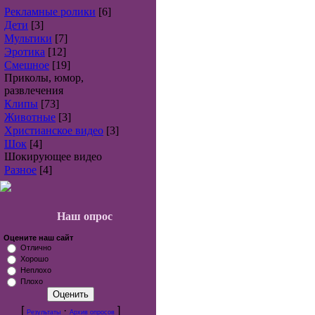
Рекламные ролики
[6]
Дети
[3]
Мультики
[7]
Эротика
[12]
Смешное
[19]
Приколы, юмор,
развлечения
Клипы
[73]
Животные
[3]
Христианское видео
[3]
Шок
[4]
Шокирующее видео
Разное
[4]
Наш опрос
Оцените наш сайт
Отлично
Хорошо
Неплохо
Плохо
[
·
]
Результаты
Архив опросов