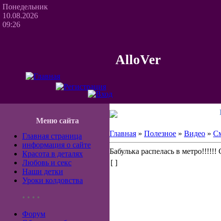
Понедельник
10.08.2026
09:26
AlloVer
Меню сайта
Главная
»
Полезное
»
Видео
»
С
Главная страница
информация о сайте
Бабулька распелась в метро!!!!!!
Красота в деталях
Любовь и секс
[ ]
Наши детки
Уроки колдовства
• • • •
Форум