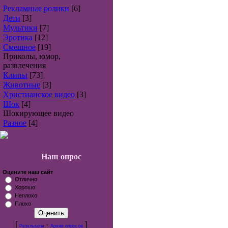
Рекламные ролики
[6]
Дети
[3]
Мультики
[7]
Эротика
[12]
Смешное
[19]
Приколы, юмор,
развлечения
Клипы
[73]
Животные
[3]
Христианское видео
[3]
Шок
[4]
Шокирующее видео
Разное
[4]
Наш опрос
Оцените наш сайт
Отлично
Хорошо
Неплохо
Плохо
[
·
]
Результаты
Архив опросов