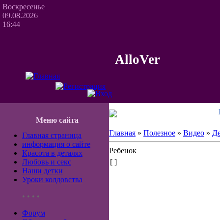
Воскресенье
09.08.2026
16:44
AlloVer
Меню сайта
Главная
»
Полезное
»
Видео
»
Д
Главная страница
информация о сайте
Ребенок
Красота в деталях
Любовь и секс
[ ]
Наши детки
Уроки колдовства
• • • •
Форум