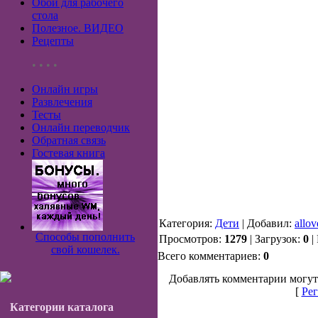
Обои для рабочего
стола
Полезное. ВИДЕО
Рецепты
• • • •
Онлайн игры
Развлечения
Тесты
Онлайн переводчик
Обратная связь
Гостевая книга
Категория:
Дети
| Добавил:
allov
Способы пополнить
Просмотров:
1279
| Загрузок:
0
|
свой кошелек.
Всего комментариев:
0
Добавлять комментарии могут
[
Рег
Категории каталога