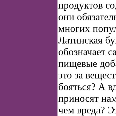
продуктов со
они обязате
многих попу
Латинская бу
обозначает с
пищевые доба
это за вещест
бояться? А в
приносят нам
чем вреда? Э