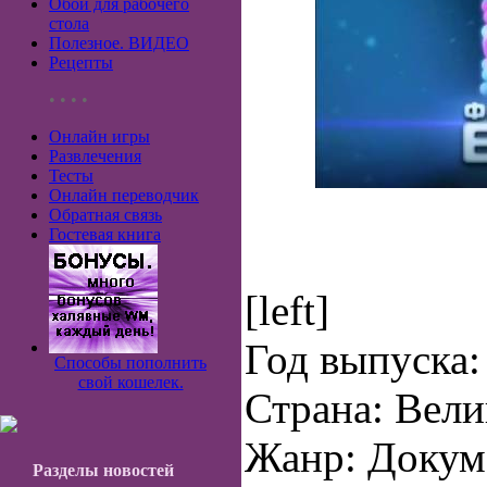
Обои для рабочего
стола
Полезное. ВИДЕО
Рецепты
• • • •
Онлайн игры
Развлечения
Тесты
Онлайн переводчик
Обратная связь
Гостевая книга
[left]
Год выпуска:
Способы пополнить
свой кошелек.
Страна: Вел
Жанр: Докум
Разделы новостей