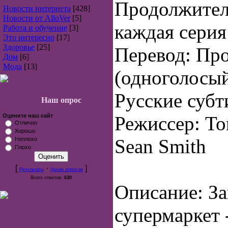
Продолжител
Новости интернета
[428]
Новости от AlloVer
[5]
каждая серия
Работа и обучение
[3]
Это интересно
[17]
Здоровье
[25]
Перевод: Пр
Дом
[6]
Мода
[13]
(одноголосы
Русские субт
Наш опрос
Оцените наш сайт
Режиссер: To
Отлично
Хорошо
Sean Smith
Неплохо
Плохо
[
·
]
Результаты
Архив опросов
Всего ответов:
630
Описание: За
супермаркет 