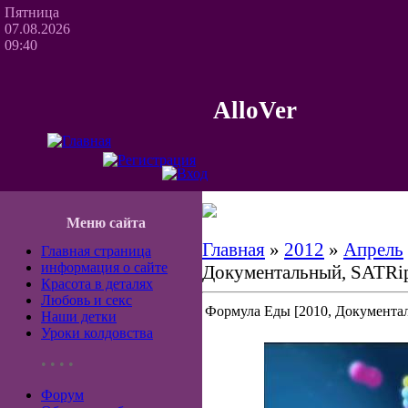
Пятница
07.08.2026
09:40
AlloVer
Меню сайта
Главная
»
2012
»
Апрель
Главная страница
информация о сайте
Документальный, SATRi
Красота в деталях
Любовь и секс
Формула Еды [2010, Документа
Наши детки
Уроки колдовства
• • • •
Форум