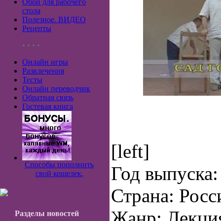
Обои для рабочего
стола
Полезное. ВИДЕО
Рецепты
• • • •
Онлайн игры
Развлечения
Тесты
Онлайн переводчик
Обратная связь
Гостевая книга
[left]
Способы пополнить
Год выпуска:
свой кошелек.
Страна: Росс
Жанр: Лекци
Разделы новостей