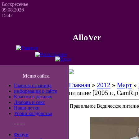
Воскресенье
09.08.2026
15:42
AlloVer
Меню сайта
Главная
»
2012
»
Март
»
Главная страница
информация о сайте
питание [2005 г., CamRip
Красота в деталях
Любовь и секс
Правильное Ведическое питание 
Наши детки
Уроки колдовства
• • • •
Форум