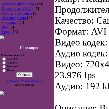
Новости интернета
[428]
Продолжитель
Новости от AlloVer
[5]
Работа и обучение
[3]
Качество: C
Это интересно
[17]
Здоровье
[25]
Дом
[6]
Формат: AVI
Мода
[13]
Видео кодек:
Наш опрос
Аудио кодек
Оцените наш сайт
Отлично
Видео: 720x4
Хорошо
Неплохо
Плохо
23.976 fps
[
·
]
Результаты
Архив опросов
Аудио: 192 kb
Всего ответов:
630
Описание: В