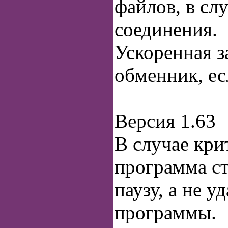
файлов, в сл
соединения.
Ускоренная з
обменник, ес
Версия 1.63
В случае кри
программа ст
паузу, а не уд
программы.