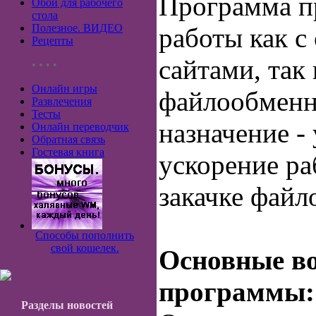
Программа п
Обои для рабочего
стола
Полезное. ВИДЕО
работы как 
Рецепты
сайтами, так 
• • • •
Онлайн игры
файлообменн
Развлечения
Тесты
назначение -
Онлайн переводчик
Обратная связь
Гостевая книга
ускорение ра
закачке файл
Способы пополнить
свой кошелек.
Основные в
программы:
Разделы новостей