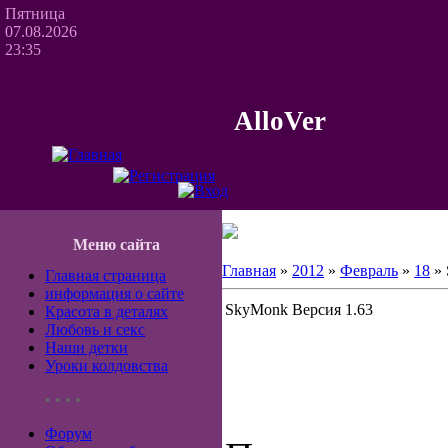
Пятница
07.08.2026
23:35
AlloVer
Меню сайта
Главная
»
2012
»
Февраль
»
18
» 
Главная страница
информация о сайте
SkyMonk Версия 1.63
Красота в деталях
Любовь и секс
Наши детки
Уроки колдовства
• • • •
Форум