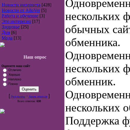
Одновременн
Новости интернета
[428]
Новости от AlloVer
[5]
нескольких ф
Работа и обучение
[3]
Это интересно
[17]
обычных сайт
Здоровье
[25]
Дом
[6]
Мода
[13]
обменника.
Одновременн
Наш опрос
нескольких ф
Оцените наш сайт
Отлично
Хорошо
обменник.
Неплохо
Плохо
Одновременн
[
·
]
Результаты
Архив опросов
Всего ответов:
630
нескольких 
Поддержка ф