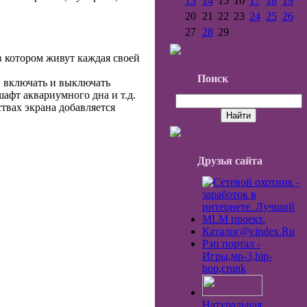
13
14
15
16
17
18
19
20
21
22
23
24
25
26
27
28
29
 котором живут каждая своей
Поиск
, включать и выключать
шафт аквариумного дна и т.д.
ствах экрана добавляется
Друзья сайта
Каталог@cindex.Ru
Рэп портал -
Игры,мp-3,hip-
hop,crunk
Натуральная