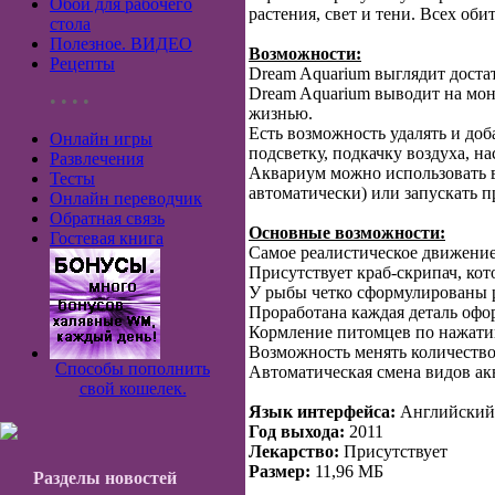
Обои для рабочего
растения, свет и тени. Всех об
стола
Полезное. ВИДЕО
Возможности:
Рецепты
Dream Aquarium выглядит доста
Dream Aquarium выводит на мон
• • • •
жизнью.
Есть возможность удалять и доб
Онлайн игры
подсветку, подкачку воздуха, н
Развлечения
Аквариум можно использовать в 
Тесты
автоматически) или запускать 
Онлайн переводчик
Обратная связь
Основные возможности:
Гостевая книга
Самое реалистическое движение
Присутствует краб-скрипач, кот
У рыбы четко сформулированы р
Проработана каждая деталь оформ
Кормление питомцев по нажат
Возможность менять количество
Способы пополнить
Автоматическая смена видов ак
свой кошелек.
Язык интерфейса:
Английский
Год выхода:
2011
Лекарство:
Присутствует
Размер:
11,96 МБ
Разделы новостей