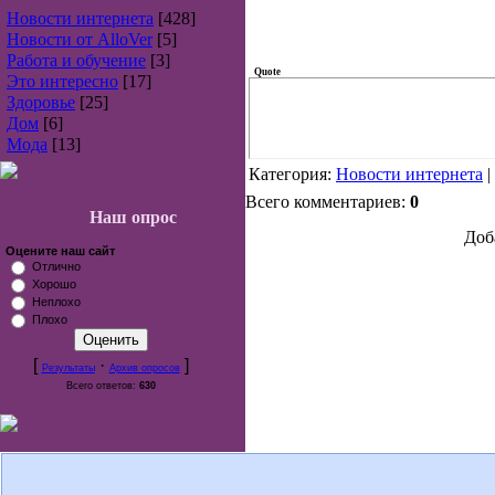
Новости интернета
[428]
Новости от AlloVer
[5]
Работа и обучение
[3]
Quote
Это интересно
[17]
Здоровье
[25]
Дом
[6]
Мода
[13]
Категория:
Новости интернета
|
Всего комментариев:
0
Наш опрос
Доб
Оцените наш сайт
Отлично
Хорошо
Неплохо
Плохо
[
·
]
Результаты
Архив опросов
Всего ответов:
630