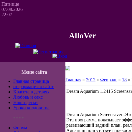
Пятница
07.08.2026
22:07
AlloVer
Меню сайта
Главная
»
2012
»
Февраль
»
18
» 
Главная страница
информация о сайте
Dream Aquarium 1.2415 Screensav
Красота в деталях
Любовь и секс
Наши детки
Уроки колдовства
Dream Aquarium Screensaver -Эт
• • • •
Эта программа показывает эффе
развивающий задний план, реал
Форум
Aquarium присутствует превосх