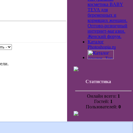
косметика BABY
TEVA для
беременных и
кормящих женщин.
Оптово-розничный
интернет-магазин.
Женский форум.
Каталог
Photoshopia.ru
ели.
Статистика
Онлайн всего:
1
Гостей:
1
Пользователей:
0