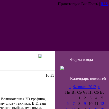
Приветствую Вас
Гость
|
RSS
Форма входа
16:35
Календарь новостей
«
Февраль 2012
»
Пн
Вт
Ср
Чт
Пт
Сб
Вс
1
2
3
4
5
 Великолепная 3D графика,
му слову техники. В Dream
6
7
8
9
10
11
12
ические рыбки, пузырьки,