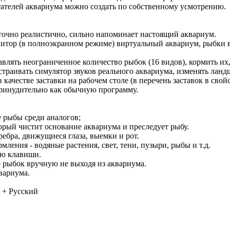
итателей аквариума можно создать по собственному усмотрению.
точно реалистично, сильно напоминает настоящий аквариум.
итор (в полноэкранном режиме) виртуальный аквариум, рыбки в
авлять неограниченное количество рыбок (16 видов), кормить их
астраивать симулятор звуков реального аквариума, изменять ланд
качестве заставки на рабочем столе (в перечень заставок в свой
принудительно как обычную программу.
 рыбы среди аналогов;
орый чистит основание аквариума и преследует рыбу.
ебра, движущиеся глаза, выемки и рот.
ления - водяные растения, свет, тени, пузыри, рыбы и т.д.
ию клавиши.
 рыбок вручную не выходя из аквариума.
вариума.
 + Русский