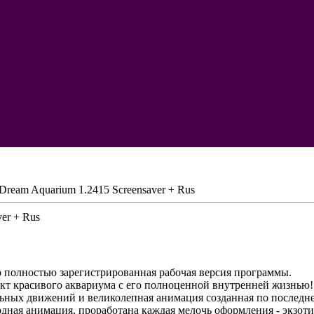
Dream Aquarium 1.2415 Screensaver + Rus
er + Rus
о полностью зарегистрированная рабочая версия программы.
кт красивого аквариума с его полноценной внутренней жизнью!
ьных движений и великолепная анимация созданная по последне
одная анимация, проработана каждая мелочь оформления - экзот