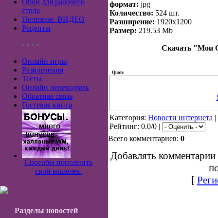
Обои для рабочего
формат:
jpg
стола
Количество:
524 шт.
Полезное. ВИДЕО
Разширение:
1920x1200
Рецепты
Размер:
219.53 Mb
• • • •
Скачать "Мои Об
Онлайн игры
Развлечения
Quote
Тесты
Онлайн переводчик
Обратная связь
Гостевая книга
Категория:
Новости интернета
|
Рейтинг: 0.0/0 |
Всего комментариев:
0
Добавлять комментарии 
Способы пополнить
по
свой кошелек.
[
Реги
Разделы новостей