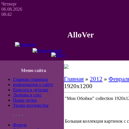
Четверг
06.08.2026
08:42
AlloVer
Меню сайта
Главная
»
2012
»
Феврал
Главная страница
информация о сайте
1920x1200
Красота в деталях
Любовь и секс
"Мои Обойки" collection 1920x1
Наши детки
Уроки колдовства
• • • •
Большая коллекция картинок с с
Форум