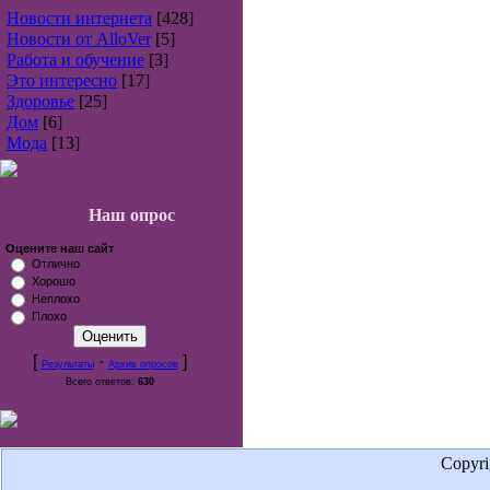
Новости интернета
[428]
Новости от AlloVer
[5]
Работа и обучение
[3]
Это интересно
[17]
Здоровье
[25]
Дом
[6]
Мода
[13]
Наш опрос
Оцените наш сайт
Отлично
Хорошо
Неплохо
Плохо
[
·
]
Результаты
Архив опросов
Всего ответов:
630
Copyr