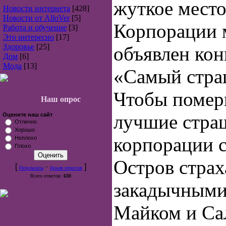
жуткое место
Новости интернета
[428]
Новости от AlloVer
[5]
Корпорации 
Работа и обучение
[3]
Это интересно
[17]
Здоровье
[25]
объявлен кон
Дом
[6]
Мода
[13]
«Самый стра
Чтобы помер
Наш опрос
лучшие стр
Оцените наш сайт
Отлично
Хорошо
корпорации 
Неплохо
Плохо
Остров страх
[
·
]
Результаты
Архив опросов
Всего ответов:
630
закадычными
Майком и Сал