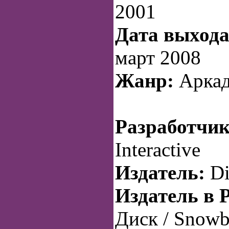
2001
Дата выхода
март 2008
Жанр:
Аркад
Разработчик
Interactive
Издатель:
Di
Издатель в 
Диск / Snowba