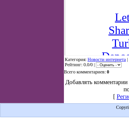
Let
Shar
Tur
Depos
Категория:
Новости интернета
|
Рейтинг: 0.0/0 |
Всего комментариев:
0
Добавлять комментарии 
по
[
Реги
Copyr