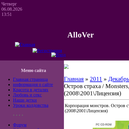
Четверг
06.08.2026
13:51
AlloVer
Меню сайта
Главная
»
2011
»
Декабр
Главная страница
информация о сайте
Остров страха / Monsters, 
Красота в деталях
(2008\2001\Лицензия)
Любовь и секс
Наши детки
Уроки колдовства
Корпорация монстров. Остров стра
(2008\2001\Лицензия)
• • • •
Форум