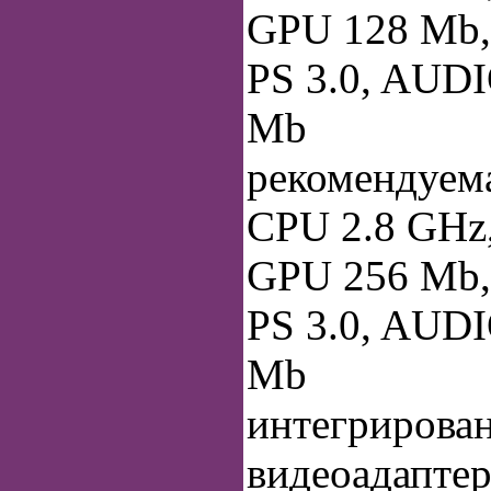
GPU 128 Mb, 
PS 3.0, AUDI
Мb
рекомендуем
CPU 2.8 GHz
GPU 256 Mb, 
PS 3.0, AUDI
Мb
интегрирован
видеоадапте