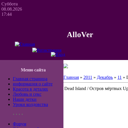
Суббота
08.08.2026
17:44
AlloVer
Меню сайта
Главная
»
2011
»
Декабрь
»
11
» D
Главная страница
информация о сайте
Dead Island / Остров мёртвых Upda
Красота в деталях
Любовь и секс
Наши детки
Уроки колдовства
• • • •
Форум