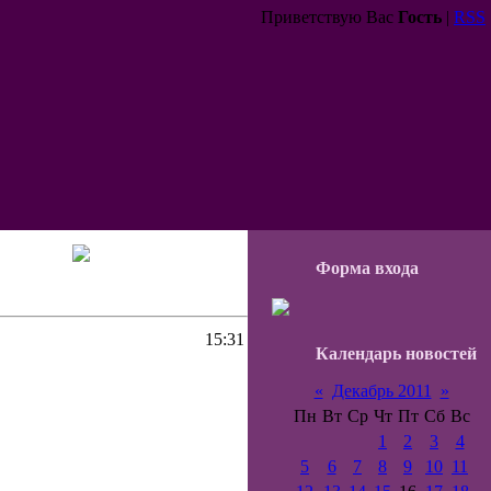
Приветствую Вас
Гость
|
RSS
Форма входа
15:31
Календарь новостей
«
Декабрь 2011
»
Пн
Вт
Ср
Чт
Пт
Сб
Вс
1
2
3
4
5
6
7
8
9
10
11