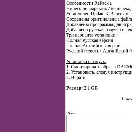
Особенности RePack'a
Ничего не вырезано / не переко
Установлен Update 3. Версия иг
Сохранены оригинальные файлы 
Добавлены программы для игры че
Добавлена русская озвучка и те
Три варианта установки:
Полная Русская версия
Полная Английская версия
Русский (текст) + Английский (
Установка и запуск:
1. Смонтировать образ в DAEMO
2. Установить, следуя инструкц
3. Играть
Размер:
2.1 GB
Скач
Quote