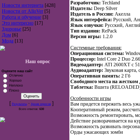
Разработчик:
Techland
Новости интернета
[428]
Издатель:
Deep Silver
Новости от AlloVer
[5]
Издатель в России:
Акелла
Работа и обучение
[3]
Язык интерфейса:
Русский, Ан
Это интересно
[17]
Язык озвучки:
Русский, Англи
Здоровье
[25]
Тип издания:
RePack
Дом
[6]
Версия игры:
1.2.0
Мода
[13]
Системные требования:
Операционная система:
Windows
Процессор:
Intel Core 2 Duo 2.
Наш опрос
Видеоадаптер:
ATI 2600XT с 51
Аудиоадаптер:
Звуковая карта, 
Оцените наш сайт
Оперативная память:
2 Гб
Отлично
Хорошо
Свободного места на жестком 
Неплохо
Таблетка:
Вшита (RELOADED
Плохо
Особенности игры
[
·
]
Вам придется пережить весь ужа
Результаты
Архив опросов
Кооперативный режим, рассчит
Всего ответов:
630
Возможность ремонтировать, мо
Действие разворачивается на к
Возможность развивать персон
Орды ужасающих зомби