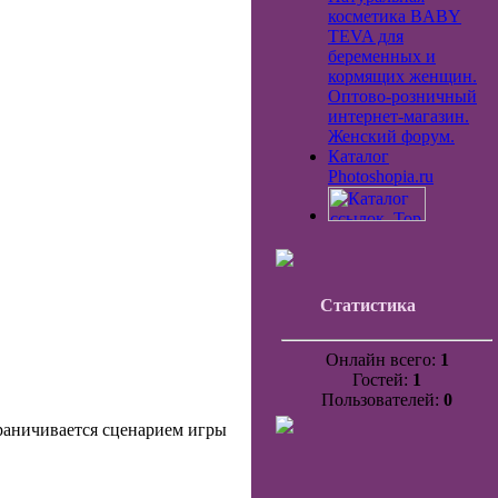
косметика BABY
TEVA для
беременных и
кормящих женщин.
Оптово-розничный
интернет-магазин.
Женский форум.
Каталог
Photoshopia.ru
Статистика
Онлайн всего:
1
Гостей:
1
Пользователей:
0
граничивается сценарием игры