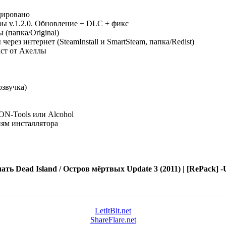
дировано
ры v.1.2.0. Обновление + DLC + фикс
(папка/Original)
рез интернет (SteamInstall и SmartSteam, папка/Redist)
кст от Акеллы
озвучка)
N-Tools или Alcohol
иям инсталлятора
ать Dead Island / Остров мёртвых Update 3 (2011) | [RePack] -U
LetItBit.net
ShareFlare.net