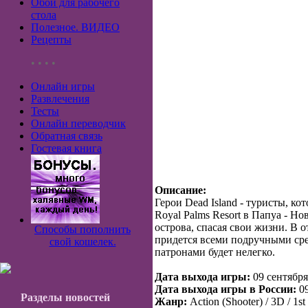
Обои для рабочего
стола
Полезное. ВИДЕО
Рецепты
• • • •
Онлайн игры
Развлечения
Тесты
Онлайн переводчик
Обратная связь
Гостевая книга
Описание:
Герои Dead Island - туристы, к
Royal Palms Resort в Папуа - Н
острова, спасая свои жизни. В о
Способы пополнить
придется всеми подручными сре
свой кошелек.
патронами будет нелегко.
Дата выхода игры:
09 сентября
Дата выхода игры в России:
09
Разделы новостей
Жанр:
Action (Shooter) / 3D / 1st