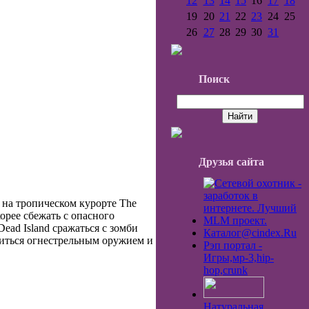
12
13
14
15
16
17
18
19
20
21
22
23
24
25
26
27
28
29
30
31
Поиск
Друзья сайта
 на тропическом курорте The
орее сбежать с опасного
Dead Island сражаться с зомби
Каталог@cindex.Ru
житься огнестрельным оружием и
Рэп портал -
Игры,мp-3,hip-
hop,crunk
Натуральная