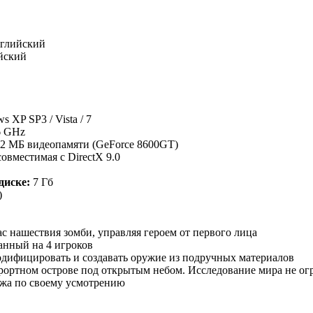
глийский
йский
 XP SP3 / Vista / 7
66 GHz
2 МБ видеопамяти (GeForce 8600GT)
совместимая с DirectX 9.0
диске:
7 Гб
)
с нашествия зомби, управляя героем от первого лица
анный на 4 игроков
дифицировать и создавать оружие из подручных материалов
урортном острове под открытым небом. Исследование мира не о
ажа по своему усмотрению