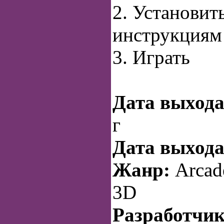
2. Установить
инструкциям
3. Играть
Дата выхода
г
Дата выхода
Жанр:
Arcade
3D
Разработчик