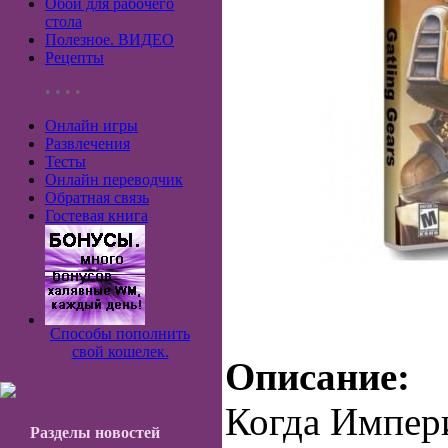
Обои для рабочего
стола
Полезное. ВИДЕО
Рецепты
• • • •
Онлайн игры
Развлечения
Тесты
Онлайн переводчик
Обратная связь
Гостевая книга
Способы пополнить
свой кошелек.
Описание:
Когда Импери
Разделы новостей