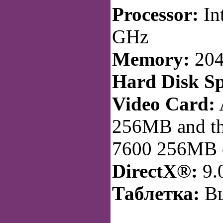
Processor:
In
GHz
Memory:
204
Hard Disk Sp
Video Card:
256MB and th
7600 256MB 
DirectX®:
9.
Таблетка:
Вш