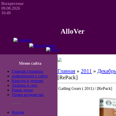
Воскресенье
09.08.2026
16:49
AlloVer
Меню сайта
Главная
»
2011
»
Декабр
Главная страница
информация о сайте
[RePack]
Красота в деталях
Любовь и секс
Gatling Gears ( 2011) / [RePack]
Наши детки
Уроки колдовства
• • • •
Форум