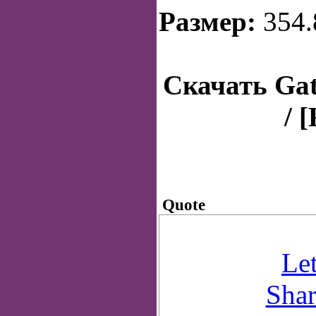
Размер:
354
Скачать Gatl
/ 
Quote
Let
Shar