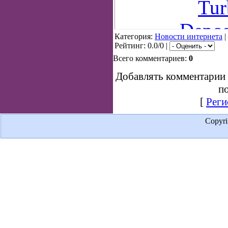
Tur
Depos
Категория:
Новости интернета
|
Рейтинг: 0.0/0 |
Всего комментариев:
0
Добавлять комментарии 
по
[
Реги
Copyr