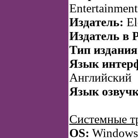
Entertainmen
Издатель:
El
Издатель в 
Тип издания
Язык интерф
Английский
Язык озвучк
Системные т
OS:
Windows 