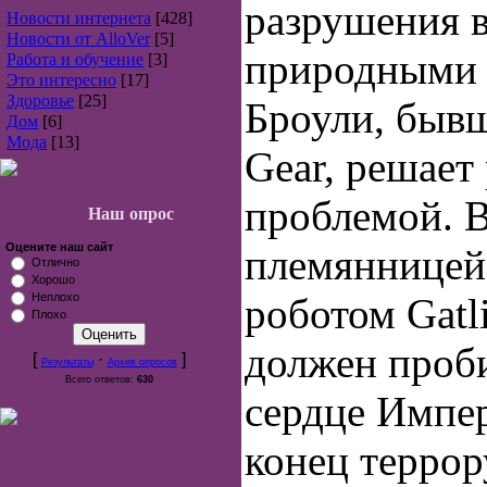
разрушения в
Новости интернета
[428]
Новости от AlloVer
[5]
природными 
Работа и обучение
[3]
Это интересно
[17]
Здоровье
[25]
Броули, бывш
Дом
[6]
Мода
[13]
Gear, решает 
проблемой. В
Наш опрос
Оцените наш сайт
племянницей
Отлично
Хорошо
Неплохо
роботом Gatl
Плохо
должен проби
[
·
]
Результаты
Архив опросов
Всего ответов:
630
сердце Импе
конец террор