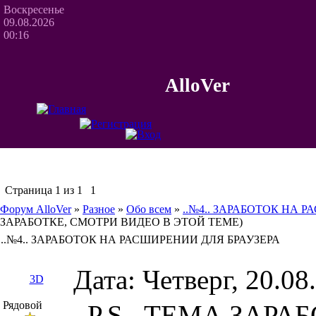
Воскресенье
09.08.2026
00:16
AlloVer
Страница
1
из
1
1
Форум AlloVer
»
Разное
»
Обо всем
»
..№4.. ЗАРАБОТОК НА 
ЗАРАБОТКЕ, СМОТРИ ВИДЕО В ЭТОЙ ТЕМЕ)
..№4.. ЗАРАБОТОК НА РАСШИРЕНИИ ДЛЯ БРАУЗЕРА
Дата: Четверг, 20.0
3D
Рядовой
..P.S. ТЕМА ЗАРА