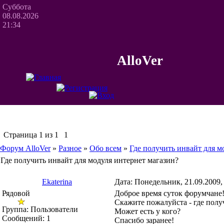
Суббота
08.08.2026
21:34
AlloVer
Страница
1
из
1
1
Форум AlloVer
»
Разное
»
Обо всем
»
Где получить инвайт для м
Где получить инвайт для модуля интернет магазин?
Ekaterina
Дата: Понедельник, 21.09.2009,
Рядовой
Доброе время суток форумчане
Скажите пожалуйста - где полу
Группа: Пользователи
Может есть у кого?
Сообщений:
1
Спасибо заранее!