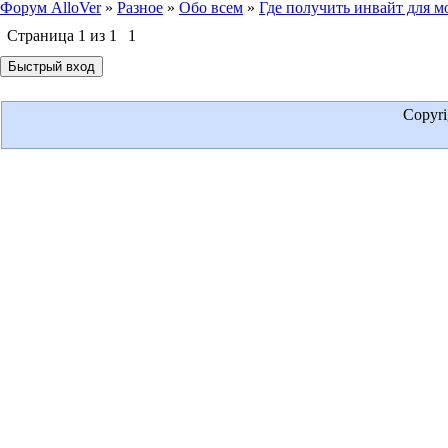
Форум AlloVer
»
Разное
»
Обо всем
»
Где получить инвайт для м
Страница
1
из
1
1
Copyr