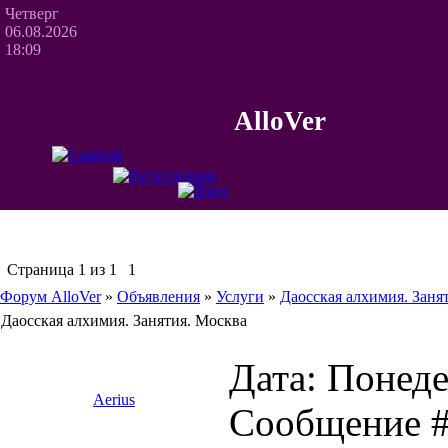
Четверг
06.08.2026
18:09
AlloVer
Страница
1
из
1
1
Форум AlloVer
»
Объявления
»
Услуги
»
Даосская алхимия. Заня
Даосская алхимия. Занятия. Москва
Дата: Понеде
Aerius
Сообщение 