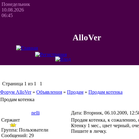
Понедельник
10.08.2026
06:45
AlloVer
Страница
1
из
1
1
Форум AlloVer
»
Объявления
»
Продам
»
Продам котенка
Продам котенка
nelli
Дата: Вторник, 06.10.2009, 12:
Сержант
Продам котенка, к сожалению, 
Ктенку 1 мес., цвет черный, оч
Группа: Пользователи
Пишите в личку.
Сообщений:
29