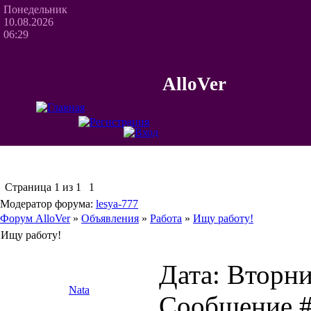
Понедельник
10.08.2026
06:29
AlloVer
Страница
1
из
1
1
Модератор форума:
lesya-777
Форум AlloVer
»
Объявления
»
Работа
»
Ищу работу!
Ищу работу!
Дата: Вторник
Nata
Сообщение 