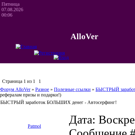
Пятница
07.08.2026
00:06
AlloVer
Страница
1
из
1
1
Форум AlloVer
»
Разное
»
Полезные ссылки
»
БЫСТРЫЙ заработ
рефералам призы и подарки!)
БЫСТРЫЙ заработок БОЛЬШИХ денег - Автосерфинг!
Дата: Воскрес
Patmol
Сообщение 