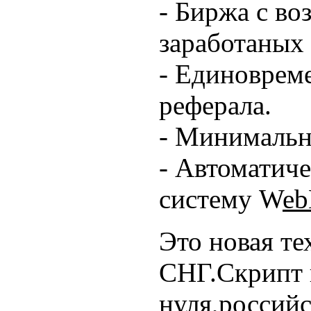
- Биржа с в
заработаных 
- Единоврем
реферала.
- Минимальна
- Автоматиче
систему W
eb
Это новая те
СНГ.Скрипт 
нуля,россий